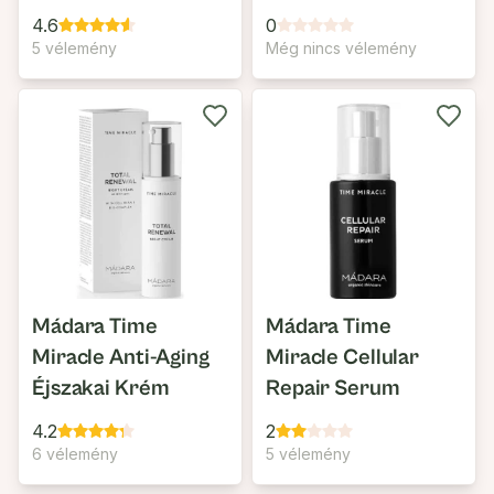
Krém
Krém
4.6
0
5 vélemény
Még nincs vélemény
Mádara Time
Mádara Time
Miracle Anti-Aging
Miracle Cellular
Éjszakai Krém
Repair Serum
4.2
2
6 vélemény
5 vélemény