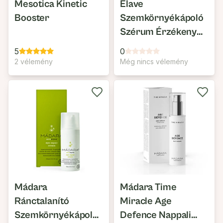
Mesotica Kinetic
Elave
Booster
Szemkörnyékápoló
Szérum Érzékeny
Bőrre
5
0
2 vélemény
Még nincs vélemény
Mádara
Mádara Time
Ránctalanító
Miracle Age
Szemkörnyékápoló
Defence Nappali