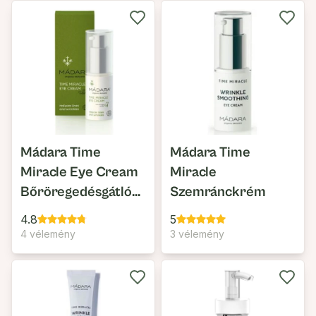
Mádara Time
Mádara Time
Miracle Eye Cream
Miracle
Bőröregedésgátló
Szemránckrém
Szemránc Krém
4.8
5
4 vélemény
3 vélemény