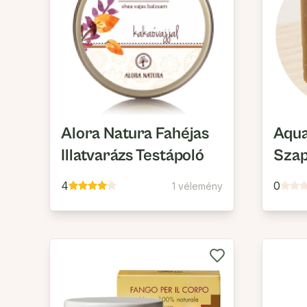
Alora Natura Fahéjas
Aqua
Illatvarázs Testápoló
Sza
4
0
1 vélemény