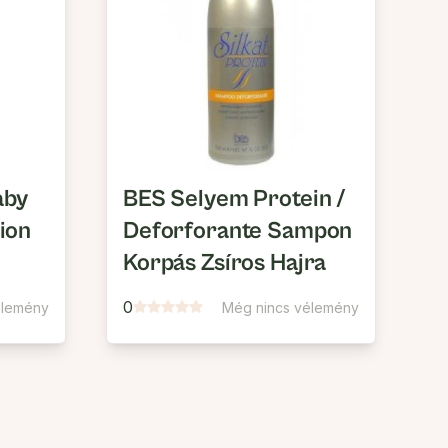
aby
BES Selyem Protein /
ion
Deforforante Sampon
Korpás Zsíros Hajra
0
élemény
Még nincs vélemény