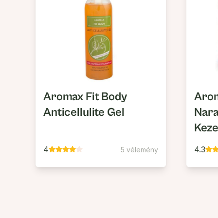
Aromax Fit Body
Arom
Anticellulite Gel
Nar
Keze
4
4.3
5 vélemény