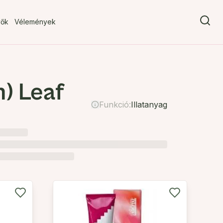
vők
Vélemények
) Leaf
Funkció:
Illatanyag