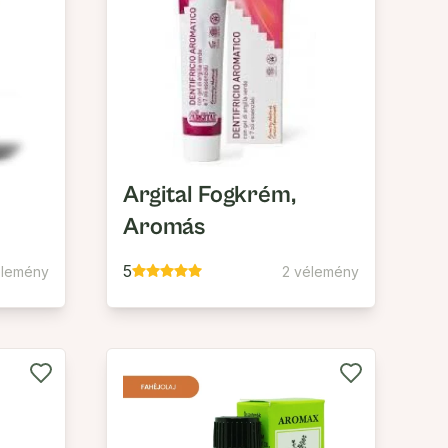
Argital Fogkrém,
Aromás
5
élemény
2 vélemény