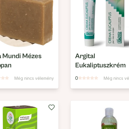
 Mundi Mézes
Argital
ppan
Eukaliptuszkrém
0
Még nincs vélemény
Még nincs v