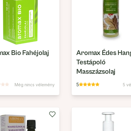
ax Bio Fahéjolaj
Aromax Édes Hang
Testápoló
Masszázsolaj
5
Még nincs vélemény
5 v