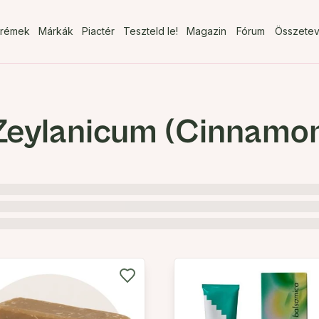
rémek
Márkák
Piactér
Teszteld le!
Magazin
Fórum
Összete
ylanicum (Cinnamon