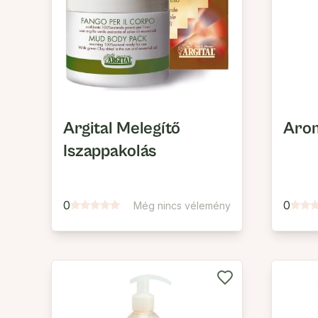
Argital Melegítő
Arom
Iszappakolás
0
0
Még nincs vélemény