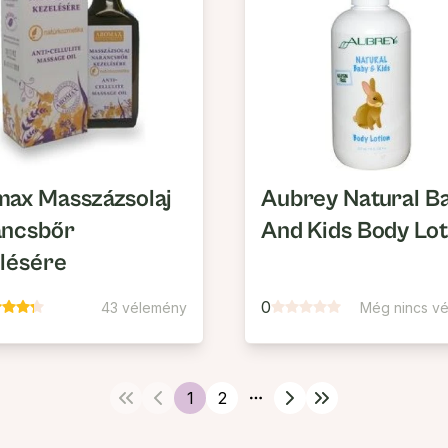
ax Masszázsolaj
Aubrey Natural B
ancsbőr
And Kids Body Lot
lésére
0
43 vélemény
Még nincs v
1
2
More pages