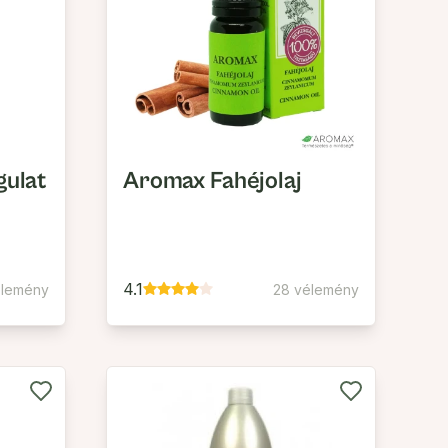
ulat
Aromax Fahéjolaj
4.1
élemény
28 vélemény