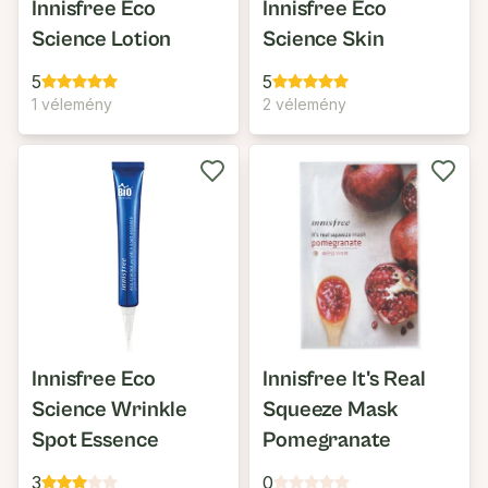
Innisfree Eco
Innisfree Eco
Science Lotion
Science Skin
5
5
1 vélemény
2 vélemény
Innisfree Eco
Innisfree It's Real
Science Wrinkle
Squeeze Mask
Spot Essence
Pomegranate
3
0