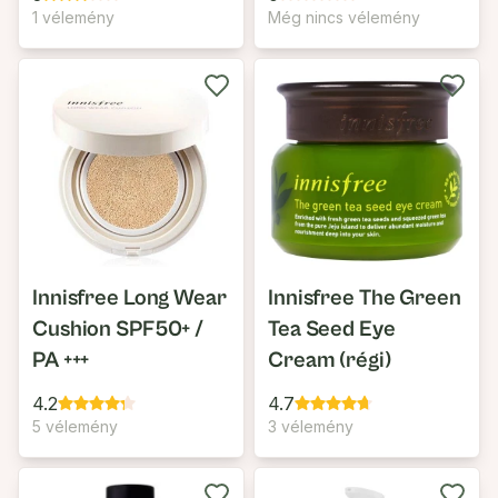
1 vélemény
Még nincs vélemény
Innisfree Long Wear
Innisfree The Green
Cushion SPF50+ /
Tea Seed Eye
PA +++
Cream (régi)
4.2
4.7
5 vélemény
3 vélemény