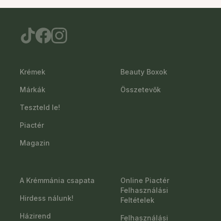
Krémek
Beauty Boxok
Márkák
Összetevők
Teszteld le!
Piactér
Magazin
A Krémmánia csapata
Online Piactér
Felhasználási
Hirdess nálunk!
Feltételek
Házirend
Felhasználási