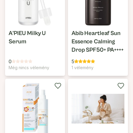
A'PIEU Milky U
Abib Heartleaf Sun
Serum
Essence Calming
Drop SPF50+ PA++++
0
5
Még nincs vélemény
1 vélemény