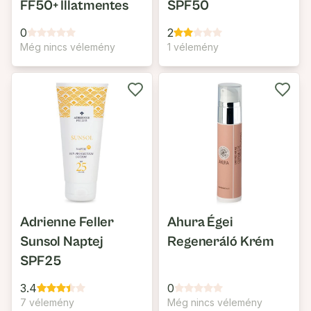
FF50+ Illatmentes
SPF50
0
2
Még nincs vélemény
1 vélemény
Adrienne Feller
Ahura Égei
Sunsol Naptej
Regeneráló Krém
SPF25
3.4
0
7 vélemény
Még nincs vélemény