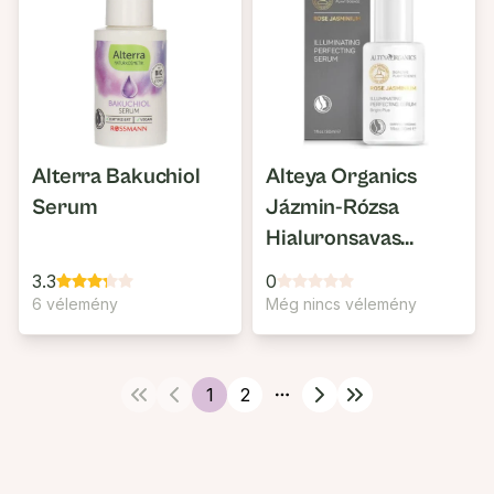
Alterra Bakuchiol
Alteya Organics
Serum
Jázmin-Rózsa
Hialuronsavas
Bőrtökéletesítő
3.3
0
Szérum
6 vélemény
Még nincs vélemény
1
2
More pages