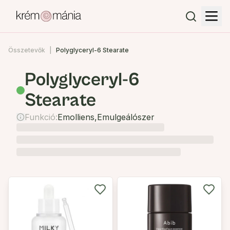
Összetevők
Polyglyceryl-6 Stearate
Polyglyceryl-6
Stearate
Funkció:
Emolliens
,
Emulgeálószer