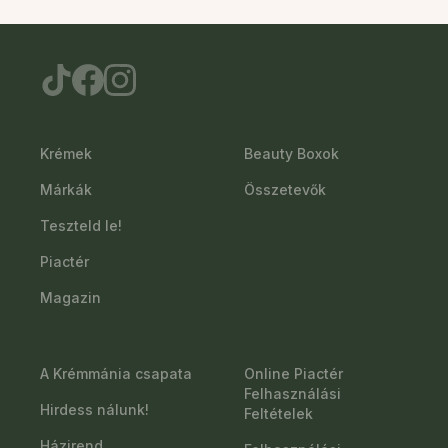
Krémek
Beauty Boxok
Márkák
Összetevők
Teszteld le!
Piactér
Magazin
A Krémmánia csapata
Online Piactér
Felhasználási
Hirdess nálunk!
Feltételek
Házirend