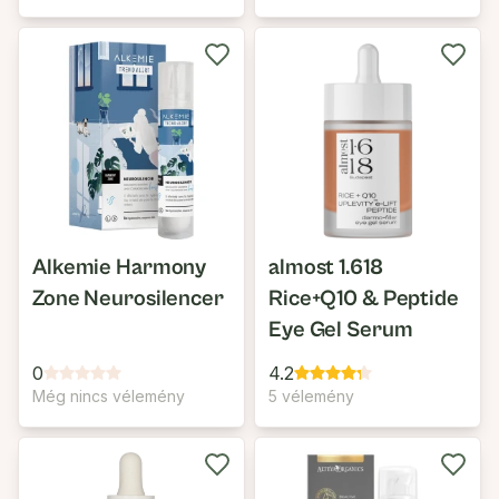
Alkemie Harmony
almost 1.618
Zone Neurosilencer
Rice+Q10 & Peptide
Eye Gel Serum
0
4.2
Még nincs vélemény
5 vélemény