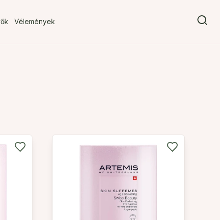
vők
Vélemények