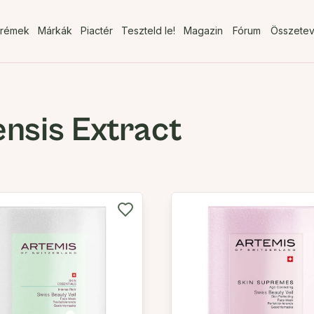
rémek
Márkák
Piactér
Teszteld le!
Magazin
Fórum
Összete
nsis Extract