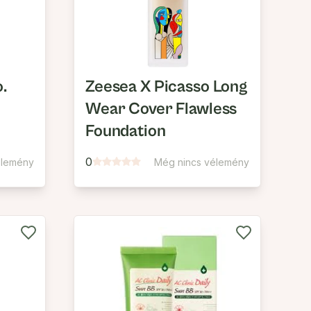
.
Zeesea X Picasso Long
Wear Cover Flawless
Foundation
0
élemény
Még nincs vélemény