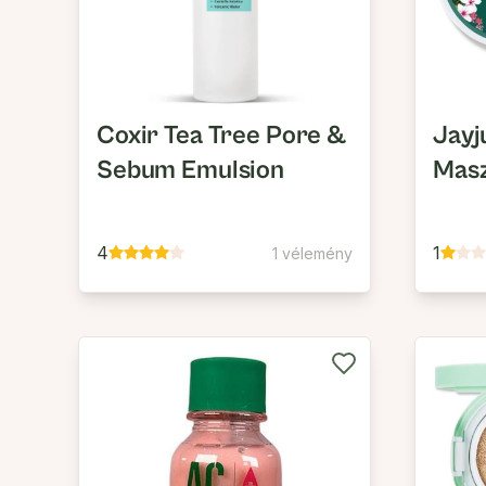
Coxir Tea Tree Pore &
Jayj
Sebum Emulsion
Masz
4
1
1 vélemény