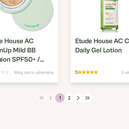
e House AC
Etude House AC Cl
nUp Mild BB
Daily Gel Lotion
ion SPF50+ /
+
5
Még nincs vélemény
3 v
1
2