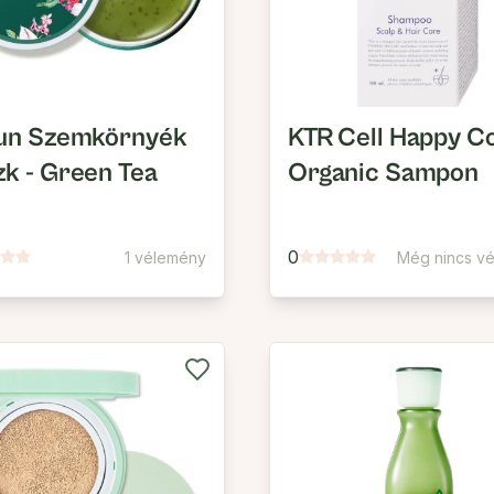
un Szemkörnyék
KTR Cell Happy Co
k - Green Tea
Organic Sampon
0
1 vélemény
Még nincs v