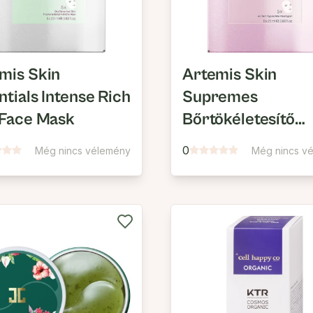
mis Skin
Artemis Skin
ntials Intense Rich
Supremes
 Face Mask
Bőrtökéletesítő
Arcmaszk
0
Még nincs vélemény
Még nincs v