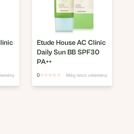
inic
Etude House AC Clinic
Daily Sun BB SPF30
PA++
0
élemény
Még nincs vélemény