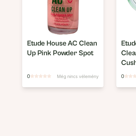
Etude House AC Clean
Etud
Up Pink Powder Spot
Clea
Cush
PA++
0
0
Még nincs vélemény