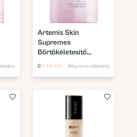
Artemis Skin
Supremes
Bőrtökéletesítő
Szemkörnyék Maszk
0
élemény
Még nincs vélemény