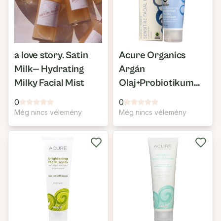
a love story. Satin
Acure Organics
Milk— Hydrating
Argán
Milky Facial Mist
Olaj+Probiotikum
Sensitív Arcmosó
0
0
Még nincs vélemény
Még nincs vélemény