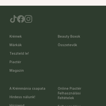
Krémek
Beauty Boxok
Márkák
Összetevők
Teszteld le!
Piactér
Magazin
A Krémmánia csapata
Online Piactér
Felhasználási
Hirdess nálunk!
Feltételek
Házirend