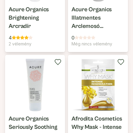
Acure Organics
Acure Organics
Brightening
Illatmentes
Arcradír
Arclemosó
Érzékeny Bőrre
4
0
2 vélemény
Még nincs vélemény
Acure Organics
Afrodita Cosmetics
Seriously Soothing
Why Mask - Intense