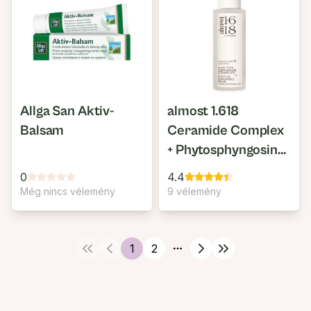
Allga San Aktiv-
almost 1.618
Balsam
Ceramide Complex
+ Phytosphyngosine
Natural Biserum
0
4.4
Még nincs vélemény
9 vélemény
1
2
More pages