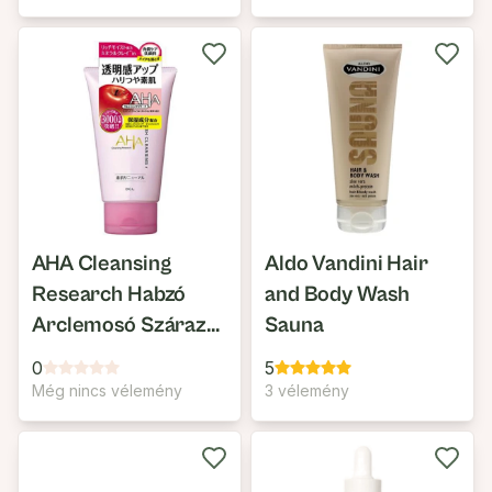
AHA Cleansing
Aldo Vandini Hair
Research Habzó
and Body Wash
Arclemosó Száraz
Sauna
Bőrre
0
5
Még nincs vélemény
3 vélemény