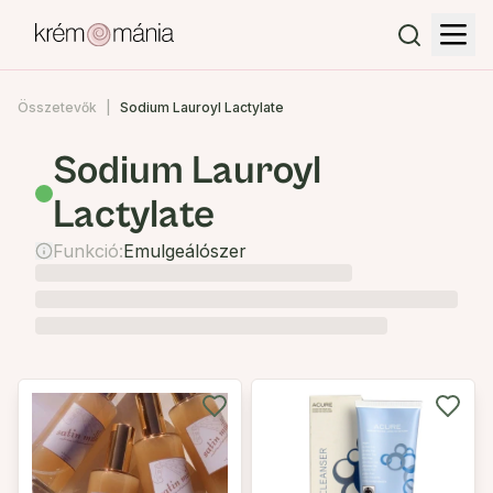
Összetevők
Sodium Lauroyl Lactylate
Sodium Lauroyl
Lactylate
Funkció:
Emulgeálószer