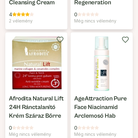
Cleansing Cream
Regeneration
4
0
2 vélemény
Még nincs vélemény
Afrodita Natural Lift
AgeAttraction Pure
24H Ránctalanító
Face Niacinamid
Krém Száraz Bőrre
Arclemosó Hab
0
0
Még nincs vélemény
Még nincs vélemény