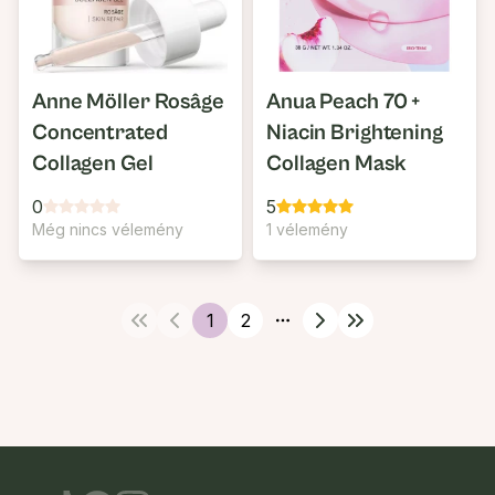
Anne Möller Rosâge
Anua Peach 70 +
Concentrated
Niacin Brightening
Collagen Gel
Collagen Mask
0
5
Még nincs vélemény
1 vélemény
1
2
More pages