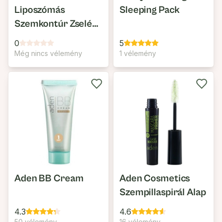
Liposzómás
Sleeping Pack
Szemkontúr Zselé
Fáradt és Táskás
0
5
Szemre
Még nincs vélemény
1 vélemény
Aden BB Cream
Aden Cosmetics
Szempillaspirál Alap
4.3
4.6
50 vélemény
16 vélemény