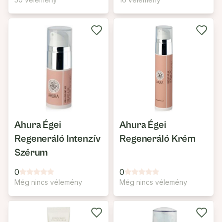
Ahura Égei
Ahura Égei
Regeneráló Intenzív
Regeneráló Krém
Szérum
0
0
Még nincs vélemény
Még nincs vélemény