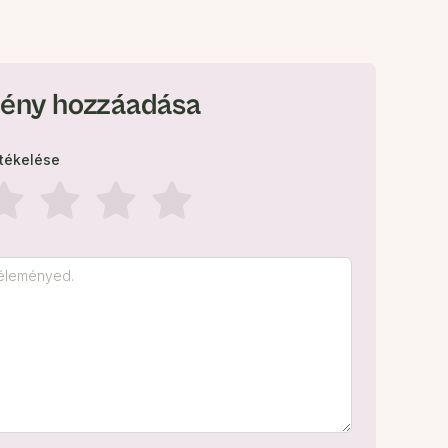
ény hozzáadása
rtékelése