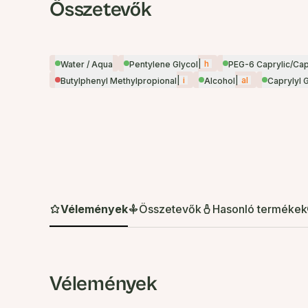
Összetevők
|
h
Water / Aqua
Pentylene Glycol
PEG-6 Caprylic/Cap
|
i
|
al
Butylphenyl Methylpropional
Alcohol
Caprylyl 
Vélemények
Összetevők
Hasonló termékek
Vélemények