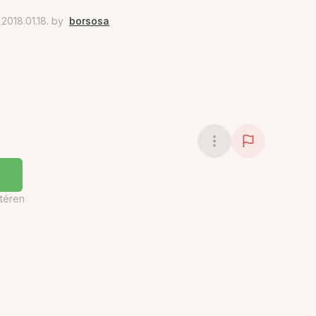
018.01.18.
by
borsosa
téren