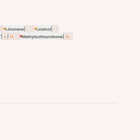
|
i
|
i
Limonene
Linalool
|
a
|
ta
|
ta
T
Methylisothiazolinone