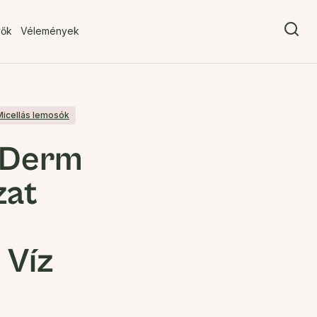
vők
Vélemények
Micellás lemosók
 Derm
zat
 Víz