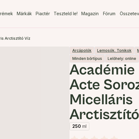
rémek
Márkák
Piactér
Teszteld le!
Magazin
Fórum
Összete
s Arctisztító Víz
Arcápolók
Lemosók, Tonikok
Minden bőrtípus
Lelőhely: online
Académie
Acte Soro
Micelláris
Arctisztító
250
ml