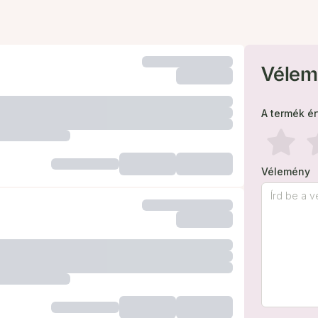
Vélem
A termék é
Vélemény