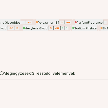
|
ti
|
eu
|
ti
|
eu
|
i
ric Glycerides
Poloxamer 184
Parfum/Fragrance
|
eo
|
h
|
ti
|
eu
|
1
|
1
Glycol
Hexylene Glycol
Sodium Phytate
BH
Megjegyzések
Tesztelői vélemények