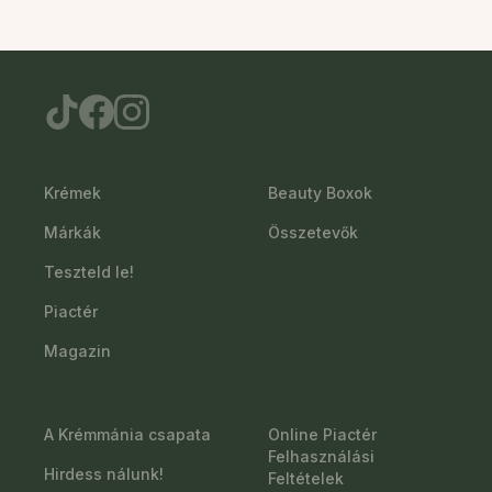
Krémek
Beauty Boxok
Márkák
Összetevők
Teszteld le!
Piactér
Magazin
A Krémmánia csapata
Online Piactér
Felhasználási
Hirdess nálunk!
Feltételek