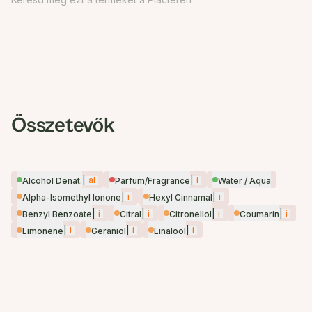
Összetevők
|
al
|
i
Alcohol Denat.
Parfum/Fragrance
Water / Aqua
|
i
|
i
Alpha-Isomethyl Ionone
Hexyl Cinnamal
|
i
|
i
|
i
|
i
Benzyl Benzoate
Citral
Citronellol
Coumarin
|
i
|
i
|
i
Limonene
Geraniol
Linalool