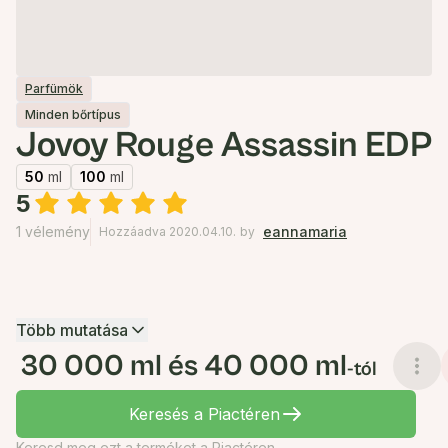
Parfümök
Minden bőrtípus
Jovoy Rouge Assassin EDP
50
ml
100
ml
5
1 vélemény
eannamaria
Hozzáadva 2020.04.10.
by
Több mutatása
30 000 ml és 40 000 ml
-tól
Keresés a Piactéren
Keresd meg ezt a terméket a Piactéren