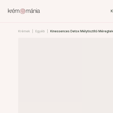
K
Krémek
Egyéb
Kinessences Detox Mélytisztító Méregtele