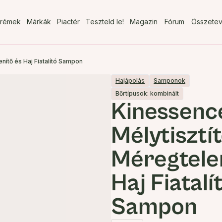
rémek
Márkák
Piactér
Teszteld le!
Magazin
Fórum
Összete
nítő és Haj Fiatalító Sampon
Hajápolás
Samponok
Bőrtípusok: kombinált
Kinessenc
Mélytisztí
Méregtelen
Haj Fiatalí
Sampon