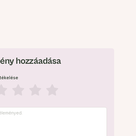
ény hozzáadása
rtékelése