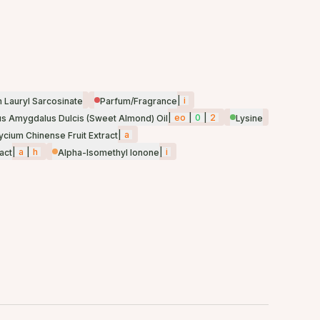
|
i
 Lauryl Sarcosinate
Parfum/Fragrance
|
eo
|
0
|
2
s Amygdalus Dulcis (Sweet Almond) Oil
Lysine
|
a
ycium Chinense Fruit Extract
|
a
|
h
|
i
act
Alpha-Isomethyl Ionone