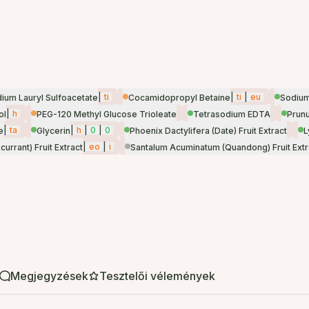
|
ti
|
ti
|
eu
ium Lauryl Sulfoacetate
Cocamidopropyl Betaine
Sodium
|
h
ol
PEG-120 Methyl Glucose Trioleate
Tetrasodium EDTA
Prunu
|
ta
|
h
|
0
|
0
e
Glycerin
Phoenix Dactylifera (Date) Fruit Extract
L
|
eo
|
i
urrant) Fruit Extract
Santalum Acuminatum (Quandong) Fruit Extr
Megjegyzések
Tesztelői vélemények