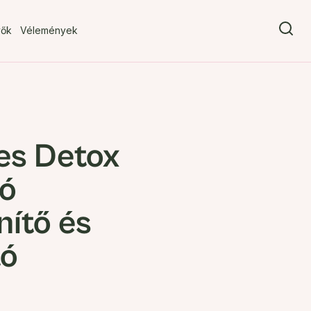
vők
Vélemények
es Detox
tó
ítő és
tó