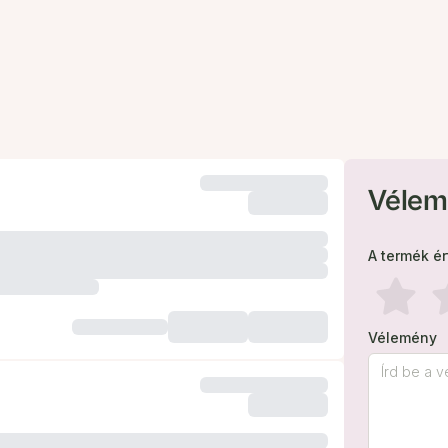
Vélem
A termék é
Vélemény