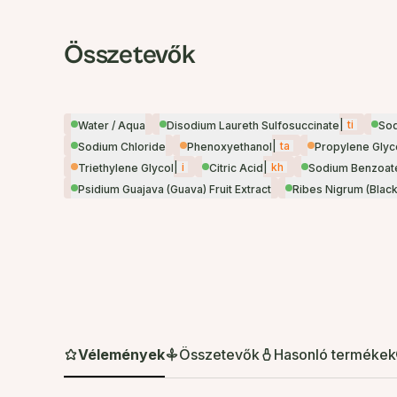
Összetevők
|
ti
Water / Aqua
Disodium Laureth Sulfosuccinate
Sod
|
ta
Sodium Chloride
Phenoxyethanol
Propylene Glyc
|
i
|
kh
Triethylene Glycol
Citric Acid
Sodium Benzoat
Psidium Guajava (Guava) Fruit Extract
Ribes Nigrum (Blackc
Vélemények
Összetevők
Hasonló termékek