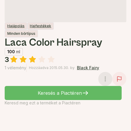
Hajápolás
Hajfestékek
Minden bőrtípus
Laca Color Hairspray
100
ml
3
1 vélemény
Black Fairy
Hozzáadva 2015.05.30.
by
Keresés a Piactéren
Keresd meg ezt a terméket a Piactéren