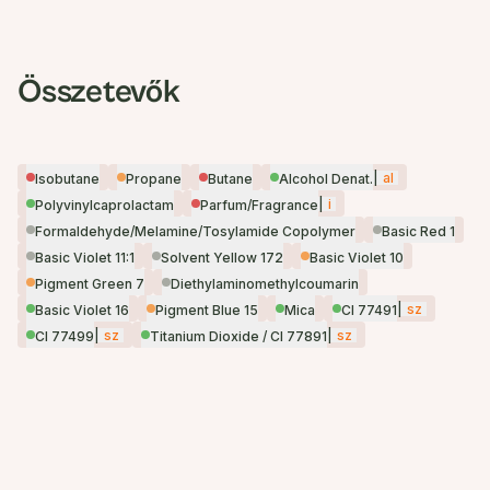
Összetevők
|
al
Isobutane
Propane
Butane
Alcohol Denat.
|
i
Polyvinylcaprolactam
Parfum/Fragrance
Formaldehyde/Melamine/Tosylamide Copolymer
Basic Red 1
Basic Violet 11:1
Solvent Yellow 172
Basic Violet 10
Pigment Green 7
Diethylaminomethylcoumarin
|
sz
Basic Violet 16
Pigment Blue 15
Mica
CI 77491
|
sz
|
sz
CI 77499
Titanium Dioxide / CI 77891