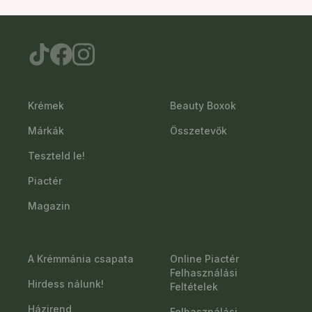
Krémek
Beauty Boxok
Márkák
Összetevők
Teszteld le!
Piactér
Magazin
A Krémmánia csapata
Online Piactér
Felhasználási
Hirdess nálunk!
Feltételek
Házirend
Felhasználási