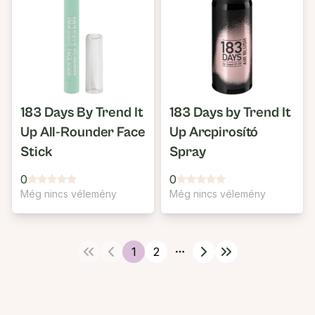
183 Days By Trend It
183 Days by Trend It
Up All-Rounder Face
Up Arcpirosító
Stick
Spray
0
0
Még nincs vélemény
Még nincs vélemény
1
2
More pages