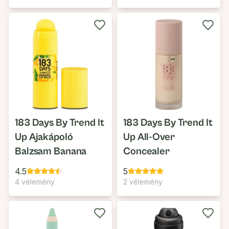
183 Days By Trend It
183 Days By Trend It
Up Ajakápoló
Up All-Over
Balzsam Banana
Concealer
4.5
5
4 vélemény
2 vélemény