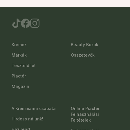
Krémek
Beauty Boxok
Márkák
Összetevők
Teszteld le!
Piactér
Magazin
A Krémmánia csapata
Online Piactér
Felhasználási
Hirdess nálunk!
Feltételek
Házirend