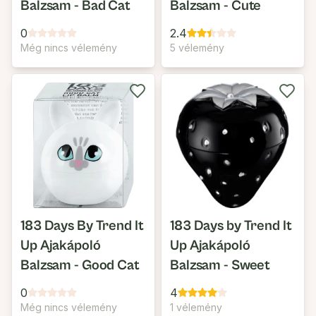
Balzsam - Bad Cat
Balzsam - Cute
0
2.4
Még nincs vélemény
5 vélemény
183 Days By Trend It
183 Days by Trend It
Up Ajakápoló
Up Ajakápoló
Balzsam - Good Cat
Balzsam - Sweet
0
4
Még nincs vélemény
1 vélemény