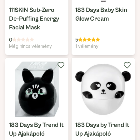
111SKIN Sub-Zero
183 Days Baby Skin
De-Puffing Energy
Glow Cream
Facial Mask
0
5
Még nincs vélemény
1 vélemény
183 Days By Trend It
183 Days by Trend It
Up Ajakápoló
Up Ajakápoló