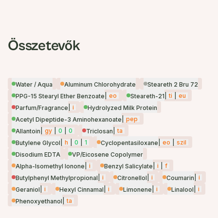
Összetevők
Water / Aqua
Aluminum Chlorohydrate
Steareth 2 Bru 72
|
eo
|
ti
|
eu
PPG-15 Stearyl Ether Benzoate
Steareth-21
|
i
Parfum/Fragrance
Hydrolyzed Milk Protein
|
pep
Acetyl Dipeptide-3 Aminohexanoate
|
gy
|
0
|
0
|
ta
Allantoin
Triclosan
|
h
|
0
|
1
|
eo
|
szil
Butylene Glycol
Cyclopentasiloxane
Disodium EDTA
VP/Eicosene Copolymer
|
i
|
i
|
f
Alpha-Isomethyl Ionone
Benzyl Salicylate
|
i
|
i
|
i
Butylphenyl Methylpropional
Citronellol
Coumarin
|
i
|
i
|
i
|
i
Geraniol
Hexyl Cinnamal
Limonene
Linalool
|
ta
Phenoxyethanol