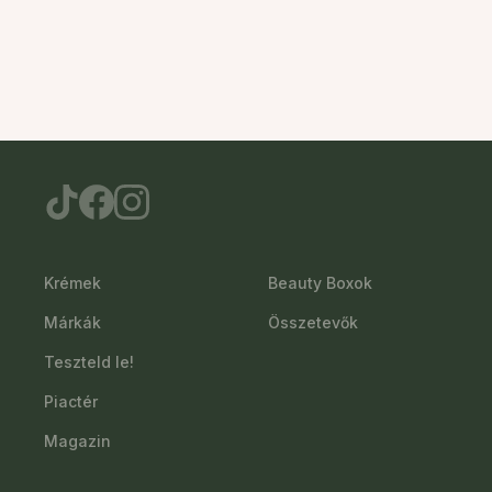
Krémek
Beauty Boxok
Márkák
Összetevők
Teszteld le!
Piactér
Magazin