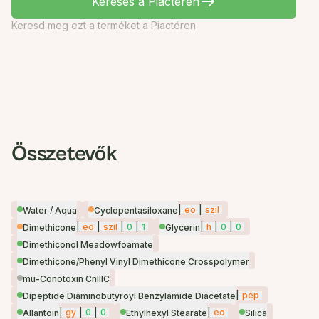
Keresés a Piactéren
Keresd meg ezt a terméket a Piactéren
Összetevők
|
eo
|
szil
Water / Aqua
Cyclopentasiloxane
|
eo
|
szil
|
0
|
1
|
h
|
0
|
0
Dimethicone
Glycerin
Dimethiconol Meadowfoamate
Dimethicone/Phenyl Vinyl Dimethicone Crosspolymer
mu-Conotoxin CnIIIC
|
pep
Dipeptide Diaminobutyroyl Benzylamide Diacetate
|
gy
|
0
|
0
|
eo
Allantoin
Ethylhexyl Stearate
Silica