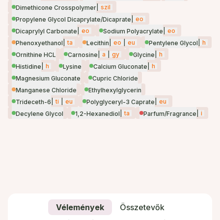
|
szil
Dimethicone Crosspolymer
|
eo
Propylene Glycol Dicaprylate/Dicaprate
|
eo
|
eo
Dicaprylyl Carbonate
Sodium Polyacrylate
|
ta
|
eo
|
eu
|
h
Phenoxyethanol
Lecithin
Pentylene Glycol
|
a
|
gy
|
h
Ornithine HCL
Carnosine
Glycine
|
h
|
h
Histidine
Lysine
Calcium Gluconate
Magnesium Gluconate
Cupric Chloride
Manganese Chloride
Ethylhexylglycerin
|
ti
|
eu
|
eu
Trideceth-6
Polyglyceryl-3 Caprate
|
ta
|
i
Decylene Glycol
1,2-Hexanediol
Parfum/Fragrance
Vélemények
Összetevők