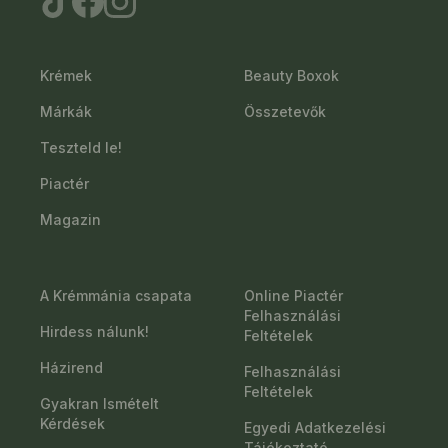
Krémek
Beauty Boxok
Márkák
Összetevők
Teszteld le!
Piactér
Magazin
A Krémmánia csapata
Online Piactér
Felhasználási
Hirdess nálunk!
Feltételek
Házirend
Felhasználási
Feltételek
Gyakran Ismételt
Kérdések
Egyedi Adatkezelési
Tájékoztató