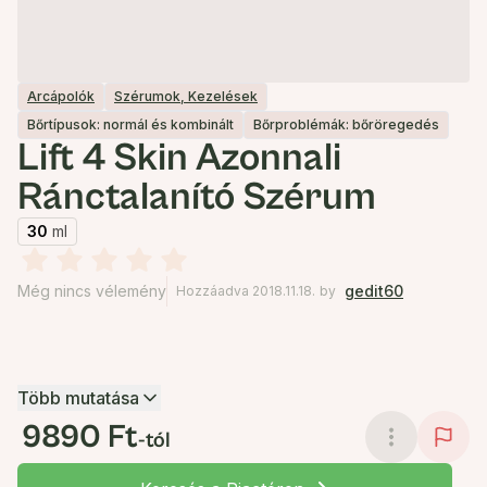
Arcápolók
Szérumok, Kezelések
Bőrtípusok: normál és kombinált
Bőrproblémák: bőröregedés
Lift 4 Skin Azonnali
Ránctalanító Szérum
30
ml
Még nincs vélemény
gedit60
Hozzáadva 2018.11.18.
by
Több mutatása
9890 Ft
-tól