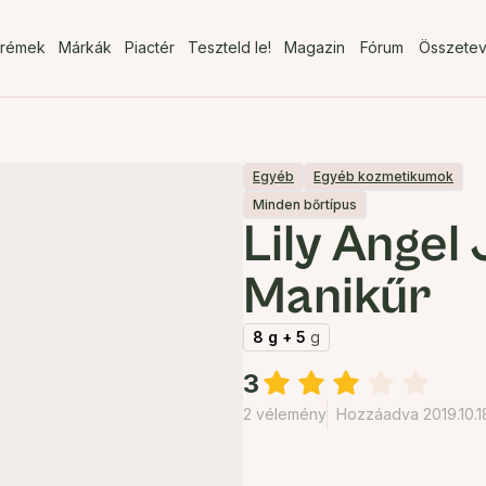
rémek
Márkák
Piactér
Teszteld le!
Magazin
Fórum
Összete
Egyéb
Egyéb kozmetikumok
Minden bőrtípus
Lily Angel
Manikűr
8 g + 5
g
3
2 vélemény
Hozzáadva 2019.10.1