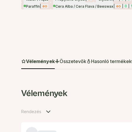
|
eo
|
eo
|
0
|
Paraffin
Cera Alba / Cera Flava / Beeswax
Vélemények
Összetevők
Hasonló termékek
Vélemények
Rendezés