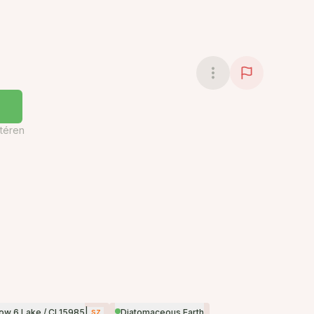
téren
|
sz
low 6 Lake / CI 15985
Diatomaceous Earth