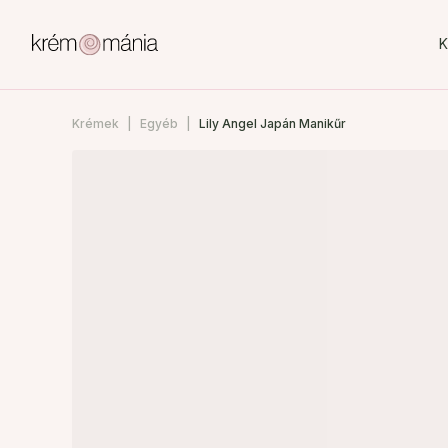
K
Krémek
Egyéb
Lily Angel Japán Manikűr