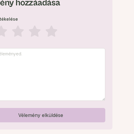
ény hozzáadása
rtékelése
Vélemény elküldése