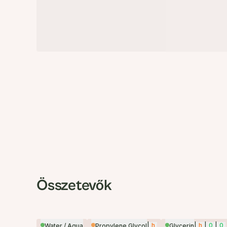
Összetevők
|
h
|
h
|
0
|
0
Water / Aqua
Propylene Glycol
Glycerin