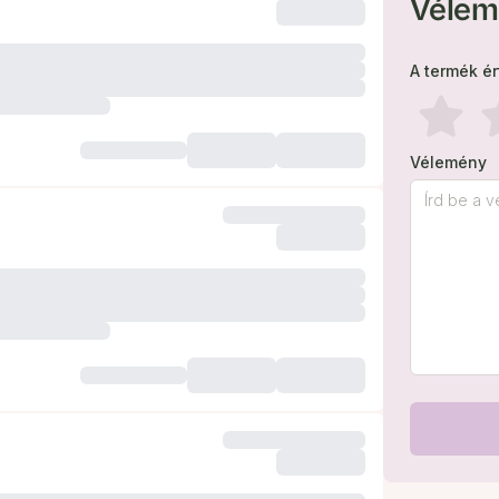
Vélem
A termék é
Vélemény