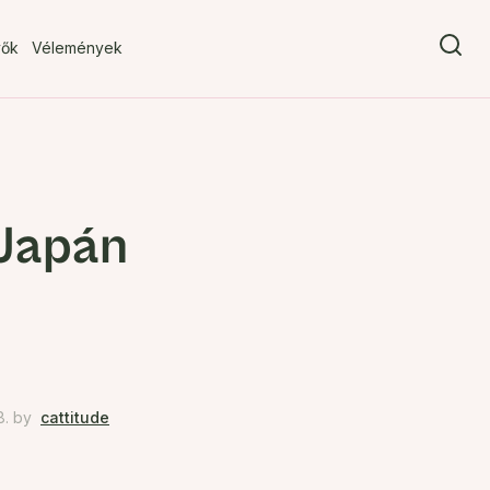
vők
Vélemények
 Japán
8.
by
cattitude