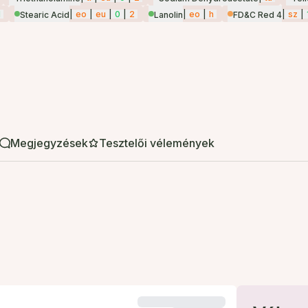
1
|
eo
|
eu
|
0
|
2
|
eo
|
h
|
sz
|
Stearic Acid
Lanolin
FD&C Red 4
Megjegyzések
Tesztelői vélemények