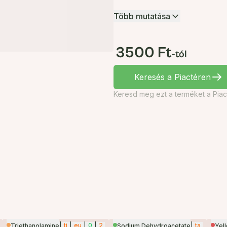
Több mutatása
3500 Ft
-tól
Keresés a Piactéren
Keresd meg ezt a terméket a Piac
|
ti
|
eu
|
0
|
2
|
ta
Triethanolamine
Sodium Dehydroacetate
Yel