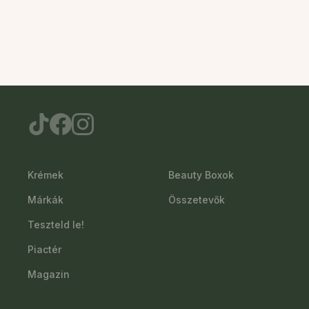
Krémek
Beauty Boxok
Márkák
Összetevők
Teszteld le!
Piactér
Magazin