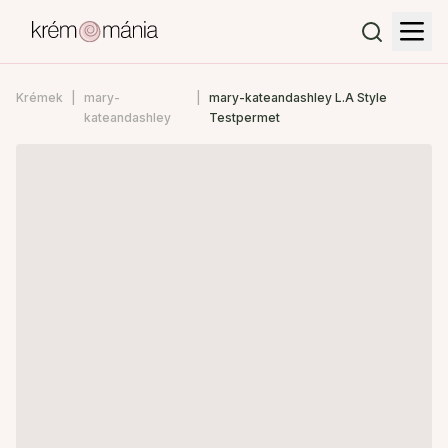
Krémek
mary-
mary-kateandashley L.A Style
kateandashley
Testpermet