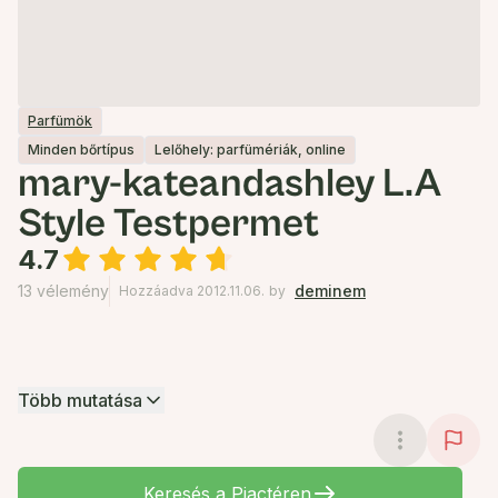
Parfümök
Minden bőrtípus
Lelőhely: parfümériák, online
mary-kateandashley L.A
Style Testpermet
4.7
13 vélemény
deminem
Hozzáadva 2012.11.06.
by
Több mutatása
Keresés a Piactéren