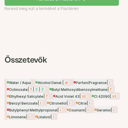
Keresd meg ezt a terméket a Piactéren
Összetevők
|
al
|
i
Water / Aqua
Alcohol Denat.
Parfum/Fragrance
|
f
|
0
|
0
|
f
Octinoxate
Butyl Methoxydibenzoylmethane
|
f
|
sz
|
sz
Ethylhexyl Salicylate
Acid Violet 43
CI 42090
|
i
|
i
|
i
Benzyl Benzoate
Citronellol
Citral
|
i
|
i
|
i
Butylphenyl Methylpropional
Coumarin
Geraniol
|
i
|
i
Limonene
Linalool