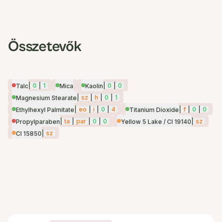
Összetevők
|
0
|
1
|
0
|
0
Talc
Mica
Kaolin
|
sz
|
h
|
0
|
1
Magnesium Stearate
|
eo
|
i
|
0
|
4
|
f
|
0
|
0
Ethylhexyl Palmitate
Titanium Dioxide
|
ta
|
par
|
0
|
0
|
sz
Propylparaben
Yellow 5 Lake / CI 19140
|
sz
CI 15850