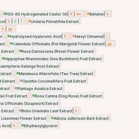
|
ti
|
eu
|
h
PEG-60 Hydrogenated Castor Oil
Betaine
|
h
|
0
|
1
col
Undaria Pinnatifida Extract
|
h
|
gy
|
h
|
i
er
Hydrolyzed Hyaluronic Acid
Hexyl Cinnamal
|
gy
act
Calendula Officinalis (Pot Marigold) Flower Extract
 Extract
Rosa Damascena (Rose) Flower Extract
Hippophae Rhamnoides (Sea Buckthorn) Fruit Extract
Kaempferia Galanga Root Extract
Extract
Melaleuca Alternifolia (Tea Tree) Extract
 Extract
Opuntia Coccinellifera Fruit Extract
xtract
Plantago Asiatica Extract
) Fruit Extract
Rosa Canina (Dog Rose) Fruit Extract
a Officinalis (Soapwort) Extract
|
h
 Extract
Biota Orientalis Leaf Extract
 (Jasmine) Flower Extract
Albizia Julibrissin Bark Extract
|
h
c Acid
Ethylhexylglycerin