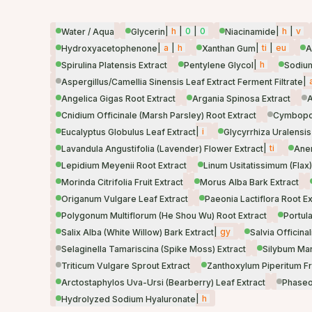
|
h
|
0
|
0
|
h
|
v
Water / Aqua
Glycerin
Niacinamide
|
a
|
h
|
ti
|
eu
Hydroxyacetophenone
Xanthan Gum
A
|
h
Spirulina Platensis Extract
Pentylene Glycol
Sodium
|
Aspergillus/Camellia Sinensis Leaf Extract Ferment Filtrate
Angelica Gigas Root Extract
Argania Spinosa Extract
A
Cnidium Officinale (Marsh Parsley) Root Extract
Cymbopog
|
i
Eucalyptus Globulus Leaf Extract
Glycyrrhiza Uralensis
|
ti
Lavandula Angustifolia (Lavender) Flower Extract
Ane
Lepidium Meyenii Root Extract
Linum Usitatissimum (Flax
Morinda Citrifolia Fruit Extract
Morus Alba Bark Extract
Origanum Vulgare Leaf Extract
Paeonia Lactiflora Root Ex
Polygonum Multiflorum (He Shou Wu) Root Extract
Portul
|
gy
Salix Alba (White Willow) Bark Extract
Salvia Officina
Selaginella Tamariscina (Spike Moss) Extract
Silybum Mar
Triticum Vulgare Sprout Extract
Zanthoxylum Piperitum Fru
Arctostaphylos Uva-Ursi (Bearberry) Leaf Extract
Phaseo
|
h
Hydrolyzed Sodium Hyaluronate