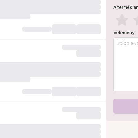
A termék é
Vélemény