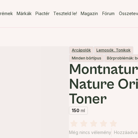
rémek
Márkák
Piactér
Teszteld le!
Magazin
Fórum
Összete
Arcápolók
Lemosók, Tonikok
Minden bőrtípus
Bőrproblémák: 
Montnatu
Nature Ori
Toner
150
ml
Még nincs vélemény
Hozzáadva 2