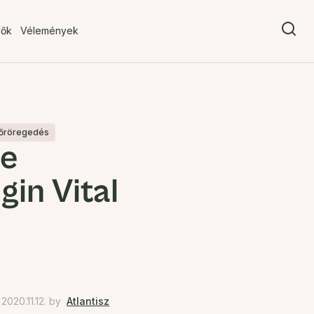
vők
Vélemények
bőröregedés
re
gin Vital
020.11.12.
by
Atlantisz