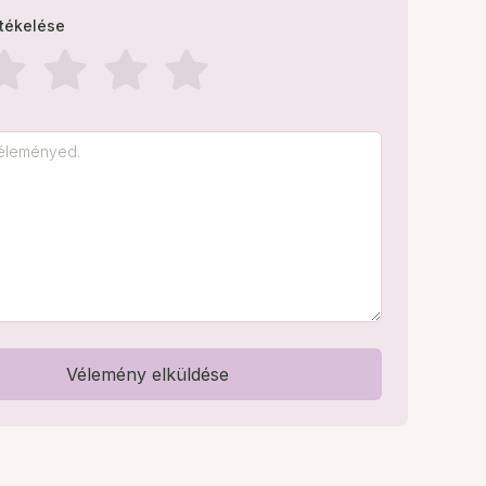
rtékelése
Vélemény elküldése