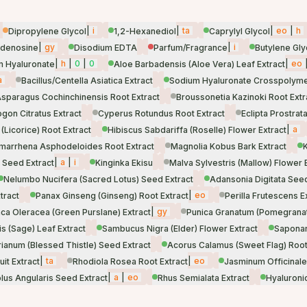
|
i
|
ta
|
eo
|
h
Dipropylene Glycol
1,2-Hexanediol
Caprylyl Glycol
|
gy
|
i
denosine
Disodium EDTA
Parfum/Fragrance
Butylene Gly
|
h
|
0
|
0
|
eo
 Hyaluronate
Aloe Barbadensis (Aloe Vera) Leaf Extract
a
Bacillus/Centella Asiatica Extract
Sodium Hyaluronate Crosspolym
sparagus Cochinchinensis Root Extract
Broussonetia Kazinoki Root Extr
on Citratus Extract
Cyperus Rotundus Root Extract
Eclipta Prostrata
|
a
 (Licorice) Root Extract
Hibiscus Sabdariffa (Roselle) Flower Extract
marrhena Asphodeloides Root Extract
Magnolia Kobus Bark Extract
|
a
|
i
) Seed Extract
Kinginka Ekisu
Malva Sylvestris (Mallow) Flower 
Nelumbo Nucifera (Sacred Lotus) Seed Extract
Adansonia Digitata Seed
|
eo
tract
Panax Ginseng (Ginseng) Root Extract
Perilla Frutescens E
|
gy
aca Oleracea (Green Purslane) Extract
Punica Granatum (Pomegranate
lis (Sage) Leaf Extract
Sambucus Nigra (Elder) Flower Extract
Saponari
ianum (Blessed Thistle) Seed Extract
Acorus Calamus (Sweet Flag) Root
|
ta
|
eo
it Extract
Rhodiola Rosea Root Extract
Jasminum Officinale
|
a
|
eo
lus Angularis Seed Extract
Rhus Semialata Extract
Hyaluroni