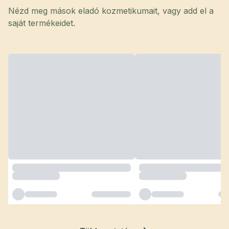
Nézd meg mások eladó kozmetikumait, vagy add el a
saját termékeidet.