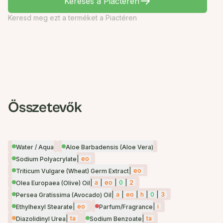
Keresés a Piactéren
Keresd meg ezt a terméket a Piactéren
Összetevők
Water / Aqua
Aloe Barbadensis (Aloe Vera)
|
eo
Sodium Polyacrylate
|
eo
Triticum Vulgare (Wheat) Germ Extract
|
a
|
eo
|
0
|
2
Olea Europaea (Olive) Oil
|
a
|
eo
|
h
|
0
|
3
Persea Gratissima (Avocado) Oil
|
eo
|
i
Ethylhexyl Stearate
Parfum/Fragrance
|
ta
|
ta
Diazolidinyl Urea
Sodium Benzoate