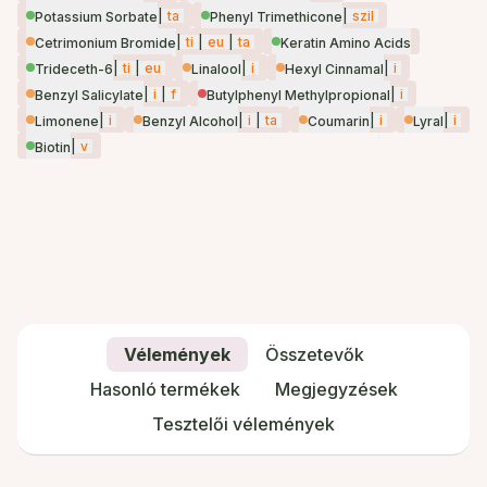
|
ta
|
szil
Potassium Sorbate
Phenyl Trimethicone
|
ti
|
eu
|
ta
Cetrimonium Bromide
Keratin Amino Acids
|
ti
|
eu
|
i
|
i
Trideceth-6
Linalool
Hexyl Cinnamal
|
i
|
f
|
i
Benzyl Salicylate
Butylphenyl Methylpropional
|
i
|
i
|
ta
|
i
|
i
Limonene
Benzyl Alcohol
Coumarin
Lyral
|
v
Biotin
Vélemények
Összetevők
Hasonló termékek
Megjegyzések
Tesztelői vélemények