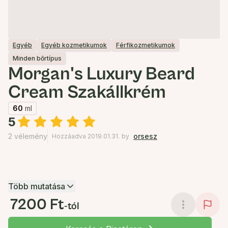
Egyéb
Egyéb kozmetikumok
Férfikozmetikumok
Minden bőrtípus
Morgan's Luxury Beard
Cream Szakállkrém
60
ml
5
2 vélemény
orsesz
Hozzáadva 2019.01.31.
by
Több mutatása
7200 Ft
-tól