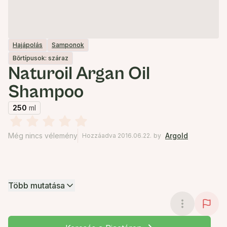
Hajápolás
Samponok
Bőrtípusok: száraz
Naturoil Argan Oil
Shampoo
250
ml
Még nincs vélemény
Argold
Hozzáadva 2016.06.22.
by
Több mutatása