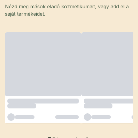
Nézd meg mások eladó kozmetikumait, vagy add el a
saját termékeidet.