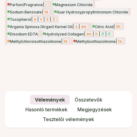
|
i
Parfum/Fragrance
Magnesium Chloride
|
ta
Sodium Benzoate
Guar Hydroxypropyltrimonium Chloride
|
a
|
v
|
2
|
2
Tocopherol
|
a
|
eo
|
kh
Argania Spinosa (Argan) Kernel Oil
Citric Acid
|
eo
|
h
|
0
|
0
Disodium EDTA
Hydrolyzed Collagen
|
ta
|
ta
Methylchloroisothiazolinone
Methylisothiazolinone
Vélemények
Összetevők
Hasonló termékek
Megjegyzések
Tesztelői vélemények