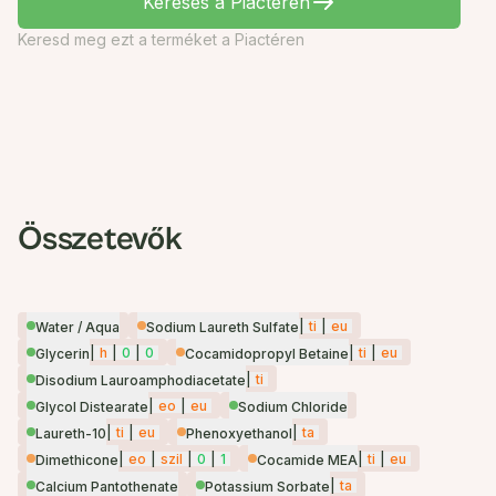
Keresés a Piactéren
Keresd meg ezt a terméket a Piactéren
Összetevők
|
ti
|
eu
Water / Aqua
Sodium Laureth Sulfate
|
h
|
0
|
0
|
ti
|
eu
Glycerin
Cocamidopropyl Betaine
|
ti
Disodium Lauroamphodiacetate
|
eo
|
eu
Glycol Distearate
Sodium Chloride
|
ti
|
eu
|
ta
Laureth-10
Phenoxyethanol
|
eo
|
szil
|
0
|
1
|
ti
|
eu
Dimethicone
Cocamide MEA
|
ta
Calcium Pantothenate
Potassium Sorbate