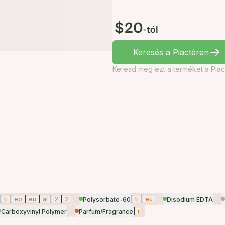
$20
-tól
Keresés a Piactéren
Keresd meg ezt a terméket a Piac
|
ti
|
eo
|
eu
|
al
|
2
|
2
|
ti
|
eu
Polysorbate-60
Disodium EDTA
|
i
Carboxyvinyl Polymer
Parfum/Fragrance