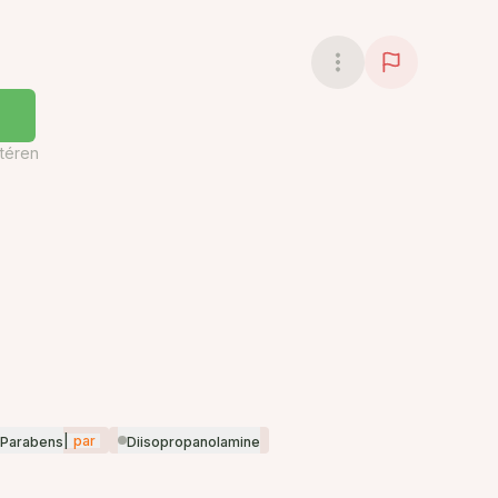
téren
|
par
Parabens
Diisopropanolamine