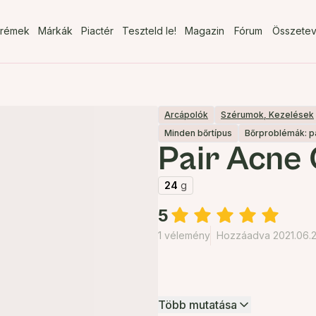
rémek
Márkák
Piactér
Teszteld le!
Magazin
Fórum
Összete
Arcápolók
Szérumok, Kezelések
Minden bőrtípus
Bőrproblémák: p
Pair Acne
24
g
5
1 vélemény
Hozzáadva 2021.06.2
Több mutatása