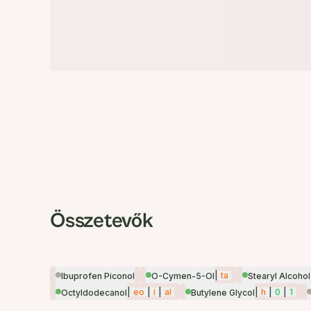
Összetevők
|
ta
Ibuprofen Piconol
O-Cymen-5-Ol
Stearyl Alcohol
|
eo
|
i
|
al
|
h
|
0
|
1
Octyldodecanol
Butylene Glycol