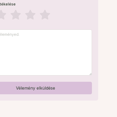
rtékelése
Vélemény elküldése