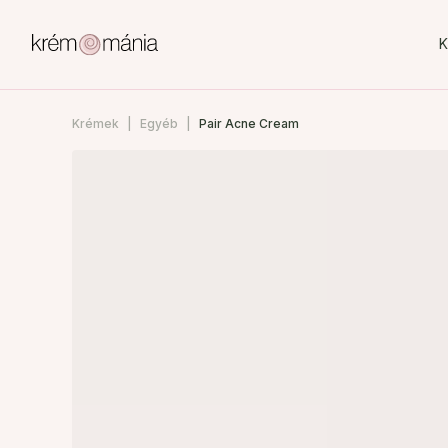
K
Krémek
Egyéb
Pair Acne Cream