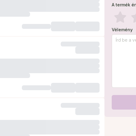
A termék é
Vélemény