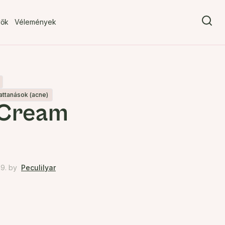
vők
Vélemények
attanások (acne)
 Cream
9.
by
Peculilyar