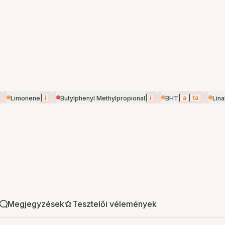
|
i
|
i
|
a
|
ta
Limonene
Butylphenyl Methylpropional
BHT
Lina
Megjegyzések
Tesztelői vélemények