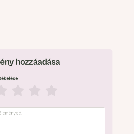
ény hozzáadása
rtékelése