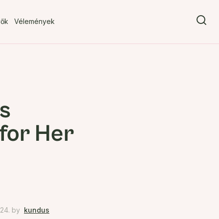
vők
Vélemények
s
for Her
24.
by
kundus