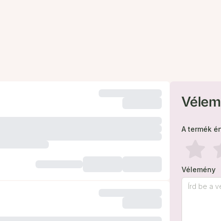
Vélem
A termék é
Vélemény