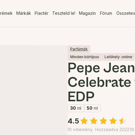
rémek
Márkák
Piactér
Teszteld le!
Magazin
Fórum
Összete
Parfümök
Minden bőrtípus
Lelőhely: online
Pepe Jean
Celebrate 
EDP
30
ml
50
ml
4.5
10 vélemény
Hozzáadva 2022.10.