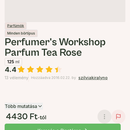
Parfümök
Minden bőrtípus
Perfumer's Workshop
Parfum Tea Rose
125
ml
4.4
13 vélemény
szilviakiralyno
Hozzáadva 2016.02.22.
by
Több mutatása
4430 Ft
-tól