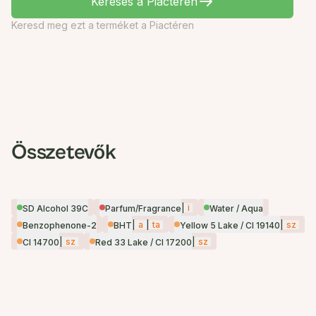
Keresés a Piactéren
Keresd meg ezt a terméket a Piactéren
Összetevők
|
i
SD Alcohol 39C
Parfum/Fragrance
Water / Aqua
|
a
|
ta
|
sz
Benzophenone-2
BHT
Yellow 5 Lake / CI 19140
|
sz
|
sz
CI 14700
Red 33 Lake / CI 17200