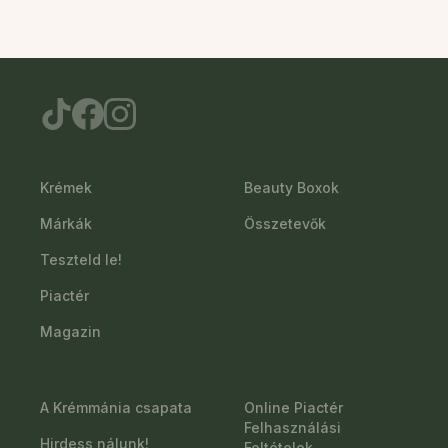
Krémek
Beauty Boxok
Márkák
Összetevők
Teszteld le!
Piactér
Magazin
A Krémmánia csapata
Online Piactér
Felhasználási
Hirdess nálunk!
Feltételek