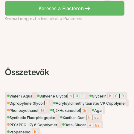
Keresés a Piactéren
Keresd meg ezt a terméket a Piactéren
Összetevők
|
h
|
0
|
1
|
h
|
0
|
0
Water / Aqua
Butylene Glycol
Glycerin
|
i
Dipropylene Glycol
Acryloyldimethyltaurate/ VP Copolymer
|
ta
|
ta
Phenoxyethanol
1,2-Hexanediol
Agar
|
ti
|
eu
Synthetic Fluorphlogopite
Xanthan Gum
|
a
|
gy
PEG/ PPG-17/ 6 Copolymer
Beta-Glucan
|
h
Propanediol