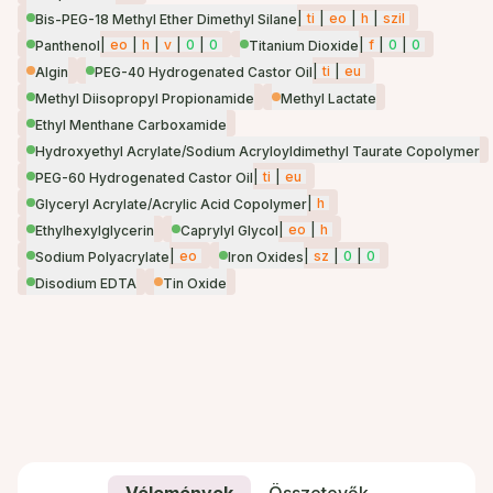
|
ti
|
eo
|
h
|
szil
Bis-PEG-18 Methyl Ether Dimethyl Silane
|
eo
|
h
|
v
|
0
|
0
|
f
|
0
|
0
Panthenol
Titanium Dioxide
|
ti
|
eu
Algin
PEG-40 Hydrogenated Castor Oil
Methyl Diisopropyl Propionamide
Methyl Lactate
Ethyl Menthane Carboxamide
Hydroxyethyl Acrylate/Sodium Acryloyldimethyl Taurate Copolymer
|
ti
|
eu
PEG-60 Hydrogenated Castor Oil
|
h
Glyceryl Acrylate/Acrylic Acid Copolymer
|
eo
|
h
Ethylhexylglycerin
Caprylyl Glycol
|
eo
|
sz
|
0
|
0
Sodium Polyacrylate
Iron Oxides
Disodium EDTA
Tin Oxide