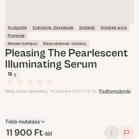
Arcápolók
Szérumok, Kezelések
Sminkek
Sminkek arcra
Primerek
Minden bőrtípus
Bőrproblémák: vízhiány
Pleasing The Pearlescent
Illuminating Serum
15
g
Még nincs vélemény
Podhorszkiniki
Hozzáadva 2021.11.23.
by
Több mutatása
11 900 Ft
-tól