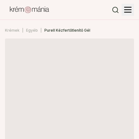
Krémek
Egyéb
Purell Kézfertőtlenítő Gél