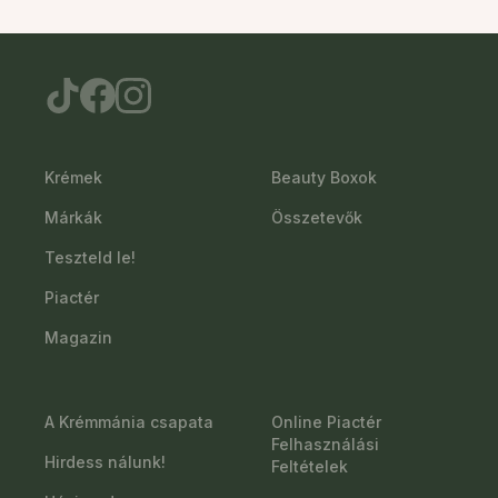
Krémek
Beauty Boxok
Márkák
Összetevők
Teszteld le!
Piactér
Magazin
A Krémmánia csapata
Online Piactér
Felhasználási
Hirdess nálunk!
Feltételek