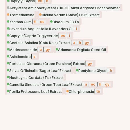
|
eo
|
h
Caprylyl Glycol
Acrylates/ Aminoacrylates/ C10-30 Alkyl Acrylate Crosspolymer
Tromethamine
Illicium Verum (Anise) Fruit Extract
|
ti
|
eu
Xanthan Gum
Disodium EDTA
|
i
Lavandula Angustifolia (Lavender) Oil
|
eo
|
i
Caprylic/Capric Triglyceride
|
a
|
h
|
gy
Centella Asiatica (Gotu Kola) Extract
|
a
|
gy
Madecassoside
Adansonia Digitata Seed Oil
|
a
Asiaticoside
|
gy
Portulaca Oleracea (Green Purslane) Extract
|
h
Salvia Officinalis (Sage) Leaf Extract
Pentylene Glycol
Houttuynia Cordata (Tsi) Extract
|
a
|
eo
|
h
|
gy
Camellia Sinensis (Green Tea) Leaf Extract
|
ta
Perilla Frutescens Leaf Extract
Chlorphenesin