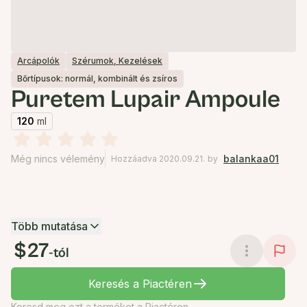
Arcápolók
Szérumok, Kezelések
Bőrtípusok: normál, kombinált és zsíros
Puretem Lupair Ampoule
120
ml
Még nincs vélemény
balankaa01
Hozzáadva 2020.09.21.
by
Több mutatása
$27
-tól
Keresés a Piactéren
Keresd meg ezt a terméket a Piactéren