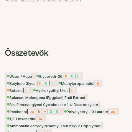
Összetevők
|
h
|
0
|
0
Water / Aqua
Glycereth-26
|
h
|
0
|
1
|
h
Butylene Glycol
Methylpropanediol
|
h
|
h
Betaine
Hydroxyethyl Urea
Solanum Melongena (Eggplant) Fruit Extract
Bis-Ethoxydiglycol Cyclohexane 1,4-Dicarboxylate
|
eo
|
h
|
v
|
0
|
0
|
eu
Panthenol
Polyglyceryl-10 Laurate
|
ta
1,2-Hexanediol
Ammonium Acryloyldimethyl Taurate/VP Copolymer