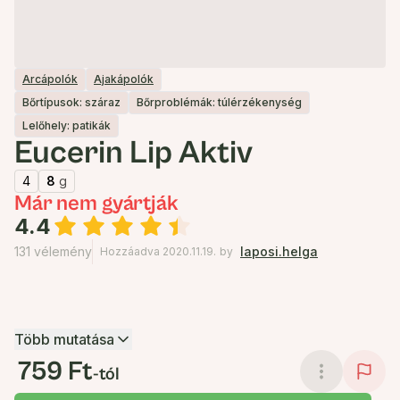
Arcápolók
Ajakápolók
Bőrtípusok: száraz
Bőrproblémák: túlérzékenység
Lelőhely: patikák
Eucerin Lip Aktiv
4
8
g
Már nem gyártják
4.4
131 vélemény
laposi.helga
Hozzáadva 2020.11.19.
by
Több mutatása
759 Ft
-tól