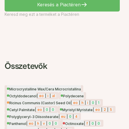
Keresés a Piactéren
Keresd meg ezt a terméket a Piactéren
Összetevők
Microcrystalline Wax/Cera Microcristallina
|
eo
|
i
|
al
Octyldodecanol
Polydecene
|
eo
|
h
|
i
|
0
|
1
Ricinus Communis (Castor) Seed Oil
|
eo
|
0
|
0
|
eo
|
2
|
5
Cetyl Palmitate
Myristyl Myristate
|
eu
|
0
|
4
Polyglyceryl-3 Diisostearate
|
eo
|
h
|
v
|
0
|
0
|
f
|
0
|
0
Panthenol
Octinoxate