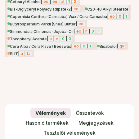
|
eo
|
eu
|
al
|
1
|
2
Cetearyl Alcohol
|
eo
Bis-Diglyceryl Polyacyladipate-2
C20-40 Alkyl Stearate
|
eo
|
0
|
1
Copernicia Cerifera (Carnauba) Wax / Cera Carnauba
|
eo
Butyrospermum Parkii (Shea) Butter
|
eo
|
h
|
0
|
1
Simmondsia Chinensis (Jojoba) Oil
|
a
|
v
|
0
|
0
Tocopheryl Acetate
|
eo
|
0
|
1
|
gy
Cera Alba / Cera Flava / Beeswax
Bisabolol
|
a
|
ta
BHT
Vélemények
Összetevők
Hasonló termékek
Megjegyzések
Tesztelői vélemények