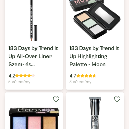
183 Days by Trend It
183 Days by Trend It
Up All-Over Liner
Up Highlighting
Szem- és
Palette - Moon
Ajakkontúr Ceruza
4.2
4.7
5 vélemény
3 vélemény