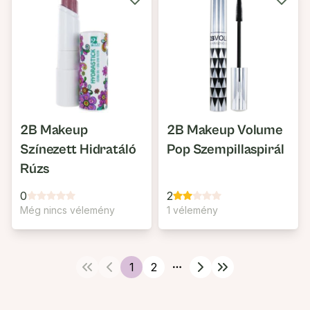
2B Makeup
2B Makeup Volume
Színezett Hidratáló
Pop Szempillaspirál
Rúzs
0
2
Még nincs vélemény
1 vélemény
1
2
More pages