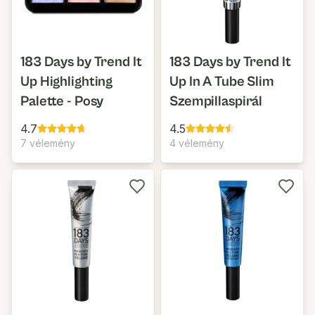
183 Days by Trend It
183 Days by Trend It
Up Highlighting
Up In A Tube Slim
Palette - Posy
Szempillaspirál
4.7
4.5
7 vélemény
4 vélemény