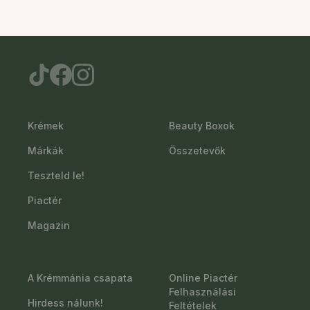
Krémek
Beauty Boxok
Márkák
Összetevők
Teszteld le!
Piactér
Magazin
A Krémmánia csapata
Online Piactér
Felhasználási
Hirdess nálunk!
Feltételek