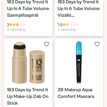
183 Days by Trend It
183 Days by Trend It
Up In A Tube Volume
Up In A Tube Volume
Szempillaspirál
Vízálló
Szempillaspirál
3
1.6
4 vélemény
5 vélemény
183 Days by Trend It
2B Makeup Aqua
Up Make-Up Dab On
Comfort Mascara
Stick