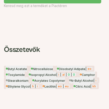
Keresd meg ezt a terméket a Piactéren
Összetevők
|
eo
Butyl Acetate
Nitrocellulose
Diisobutyl Adipate
|
i
|
al
|
0
|
0
Tosylamide
Isopropyl Alcohol
Camphor
|
i
Stearalkonium
Acrylates Copolymer
N-Butyl Alcohol
|
h
|
i
|
eo
|
eu
|
kh
Ethylene Glycol
Lecithin
Citric Acid