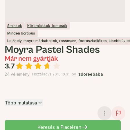
Sminkek
Körömlakkok, lemosók
Minden bőrtípus
Lelőhely: moyra márkaboltok, rossmann, fodrászkellékes, kisebb üzle
Moyra Pastel Shades
Már nem gyártják
3.7
24 vélemény
zdoreebaba
Hozzáadva 2016.10.31.
by
Több mutatása
Keresés a Piactéren