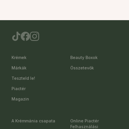
Krémek
Beauty Boxok
Márkák
Összetevők
Teszteld le!
Piactér
Magazin
A Krémmánia csapata
Online Piactér
Felhasználási