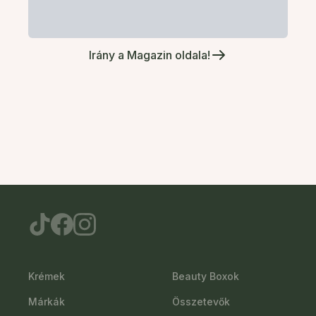
Irány a Magazin oldala!
Krémek
Beauty Boxok
Márkák
Összetevők