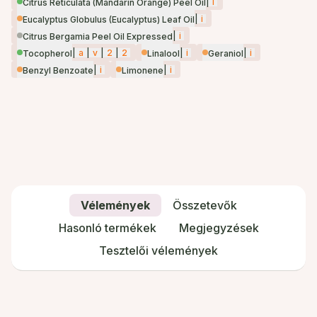
|
i
Citrus Reticulata (Mandarin Orange) Peel Oil
|
i
Eucalyptus Globulus (Eucalyptus) Leaf Oil
|
i
Citrus Bergamia Peel Oil Expressed
|
a
|
v
|
2
|
2
|
i
|
i
Tocopherol
Linalool
Geraniol
|
i
|
i
Benzyl Benzoate
Limonene
Vélemények
Összetevők
Hasonló termékek
Megjegyzések
Tesztelői vélemények