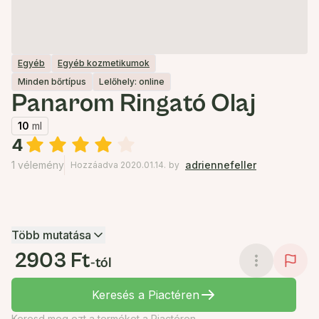
Egyéb
Egyéb kozmetikumok
Minden bőrtípus
Lelőhely: online
Panarom Ringató Olaj
10
ml
4
1 vélemény
adriennefeller
Hozzáadva 2020.01.14.
by
Több mutatása
2903 Ft
-tól
Keresés a Piactéren
Keresd meg ezt a terméket a Piactéren