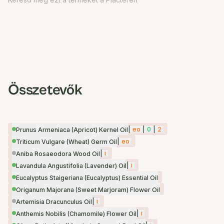
Összetevők
|
eo
|
0
|
2
Prunus Armeniaca (Apricot) Kernel Oil
|
eo
Triticum Vulgare (Wheat) Germ Oil
|
i
Aniba Rosaeodora Wood Oil
|
i
Lavandula Angustifolia (Lavender) Oil
Eucalyptus Staigeriana (Eucalyptus) Essential Oil
Origanum Majorana (Sweet Marjoram) Flower Oil
|
i
Artemisia Dracunculus Oil
|
i
Anthemis Nobilis (Chamomile) Flower Oil