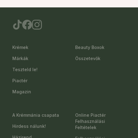
Krémek
Beauty Boxok
Márkák
Összetevők
Teszteld le!
Piactér
Magazin
A Krémmánia csapata
Online Piactér
Felhasználási
Hirdess nálunk!
Feltételek
Házirend