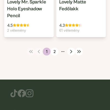
Lovely Mr. Sparkle
Lovely Matte
Holo Eyeshadow
Fedőlakk
Pencil
4.5
4.3
2 vélemény
61 vélemény
1
2
More pages