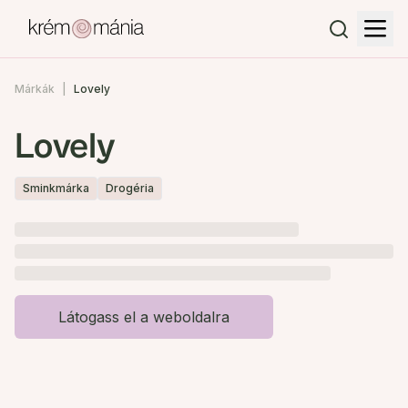
Márkák
Lovely
Lovely
Sminkmárka
Drogéria
Látogass el a weboldalra