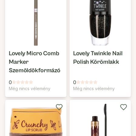
Lovely Micro Comb
Lovely Twinkle Nail
Marker
Polish Körömlakk
Szemöldökformázó
0
0
Még nincs vélemény
Még nincs vélemény