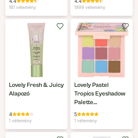
4.4
4.4
181 vélemény
1999 vélemény
Lovely Fresh & Juicy
Lovely Pastel
Alapozó
Tropics Eyeshadow
Palette
Szemhéjpúder
4
5
Paletta
1 vélemény
1 vélemény