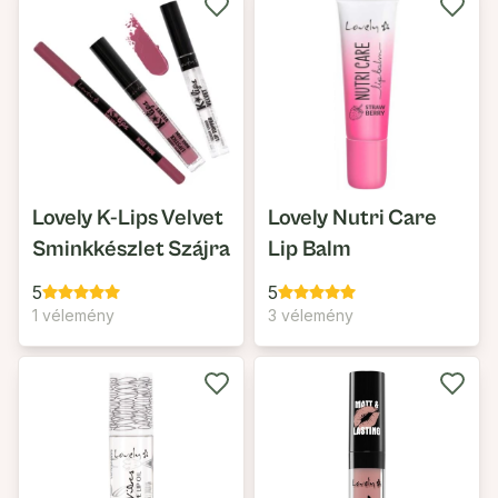
Lovely K-Lips Velvet
Lovely Nutri Care
Sminkkészlet Szájra
Lip Balm
5
5
1 vélemény
3 vélemény