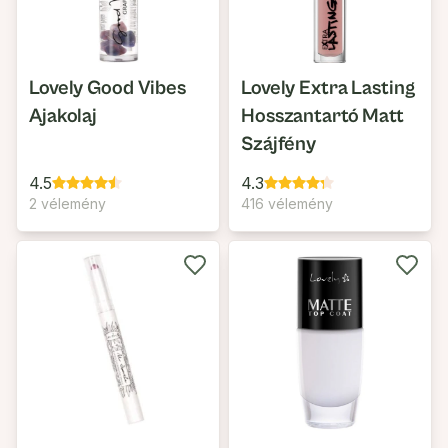
Lovely Good Vibes
Lovely Extra Lasting
Ajakolaj
Hosszantartó Matt
Szájfény
4.5
4.3
2 vélemény
416 vélemény