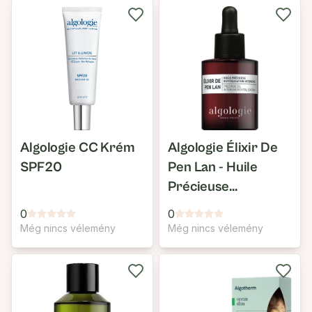
Algologie CC Krém
Algologie Élixir De
SPF20
Pen Lan - Huile
Précieuse
Revitalisation
0
0
Intensive
Még nincs vélemény
Még nincs vélemény
Olajszérum