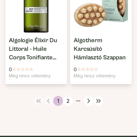
Algologie Élixir Du
Algotherm
Littoral - Huile
Karcsúsító
Corps Tonifiante
Hámlasztó Szappan
Micellás Olaj
0
0
Még nincs vélemény
Még nincs vélemény
1
2
More pages