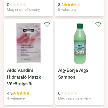
0
3.4
Még nincs vélemény
5 vélemény
Aldo Vandini
Alg-Börje Alga
Hidratáló Maszk
Sampon
Vörösalga &
Mélytengeri
4.8
0
Ásványok
4 vélemény
Még nincs vélemény