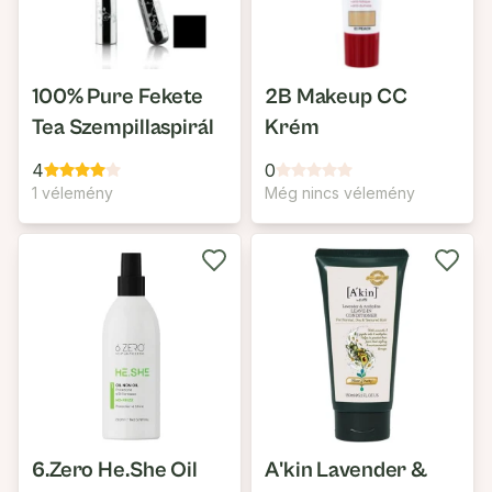
100% Pure Fekete
2B Makeup CC
Tea Szempillaspirál
Krém
4
0
1 vélemény
Még nincs vélemény
6.Zero He.She Oil
A'kin Lavender &