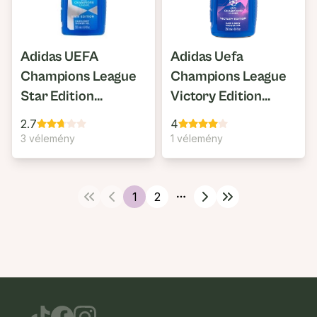
Adidas UEFA
Adidas Uefa
Champions League
Champions League
Star Edition
Victory Edition
Tusfürdő & Sampon
Tusfürdő
2.7
4
3 vélemény
1 vélemény
1
2
More pages