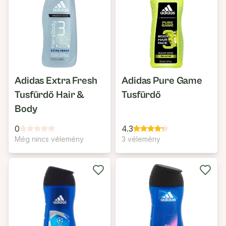
Adidas Extra Fresh
Adidas Pure Game
Tusfürdő Hair &
Tusfürdő
Body
0
4.3
Még nincs vélemény
3 vélemény