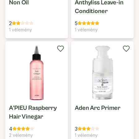
Non Oil
Anthyliss Leave-in
Conditioner
2
5
1 vélemény
1 vélemény
A'PIEU Raspberry
Aden Arc Primer
Hair Vinegar
4
3
2 vélemény
1 vélemény