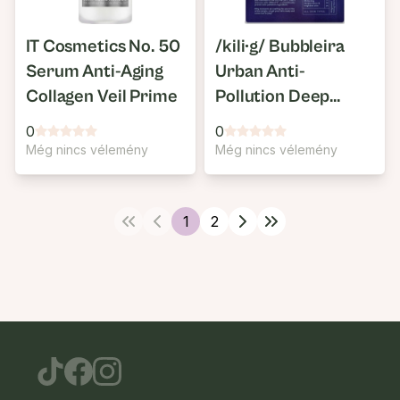
IT Cosmetics No. 50
/kili∙g/ Bubbleira
Serum Anti-Aging
Urban Anti-
Collagen Veil Prime
Pollution Deep
Clean Bubble Mask
0
0
Még nincs vélemény
Még nincs vélemény
1
2