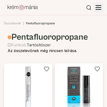
Összetevők
Pentafluoropropane
Pentafluoropropane
Funkció:
Tartósítószer
Az összetevőnek még nincsen leírása.