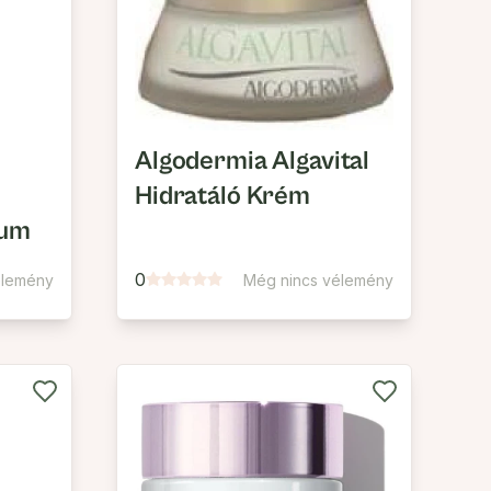
Algodermia Algavital
Hidratáló Krém
rum
0
élemény
Még nincs vélemény