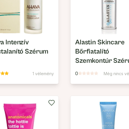
a Intenzív
Alastin Skincare
talanító Szérum
Bőrfiatalító
Szemkontúr Szé
0
1 vélemény
Még nincs v