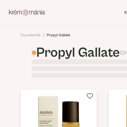
K
Összetevők
Propyl Gallate
Propyl Gallate
F