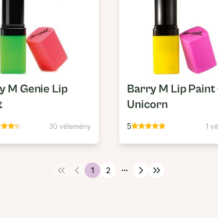
y M Genie Lip
Barry M Lip Paint 
t
Unicorn
5
30 vélemény
1 v
1
2
More pages