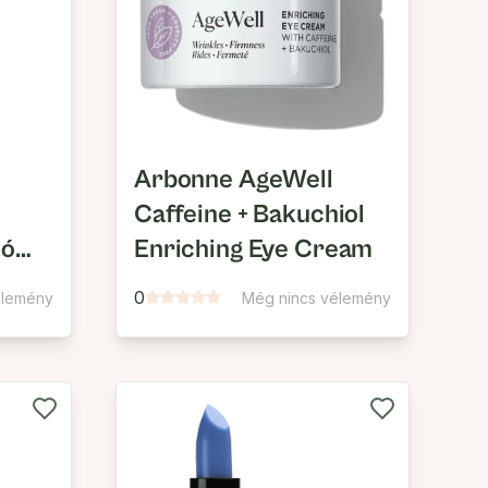
Arbonne AgeWell
Caffeine + Bakuchiol
ló
Enriching Eye Cream
0
élemény
Még nincs vélemény