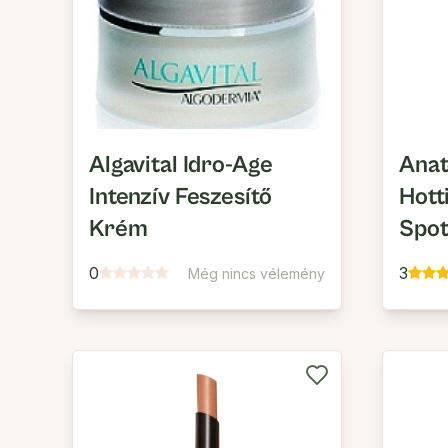
Algavital Idro-Age
Anat
Intenzív Feszesítő
Hott
Krém
Spot
Mois
0
3
Még nincs vélemény