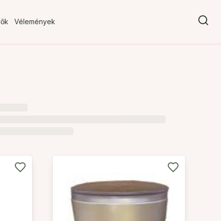
vők
Vélemények