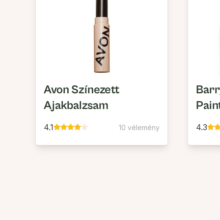
Avon Színezett
Barr
Ajakbalzsam
Pain
4.1
4.3
10 vélemény