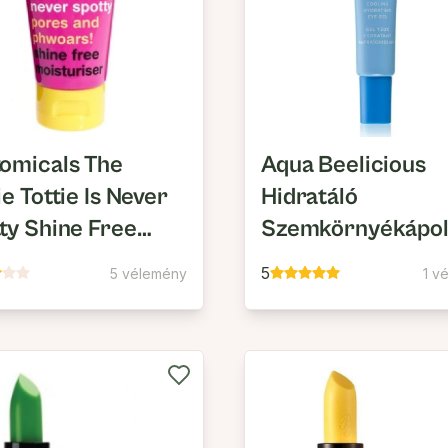
omicals The
Aqua Beelicious
ie Tottie Is Never
Hidratáló
ty Shine Free
Szemkörnyékápo
turiser
Gél
5
5 vélemény
1 v