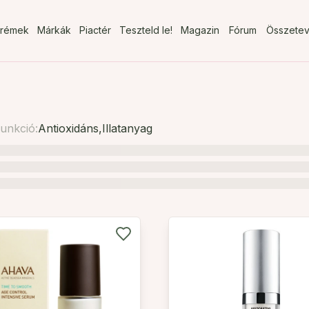
rémek
Márkák
Piactér
Teszteld le!
Magazin
Fórum
Összete
unkció:
Antioxidáns
,
Illatanyag