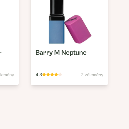
-
Barry M Neptune
4.3
élemény
3 vélemény