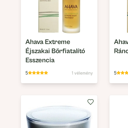
Ahava Extreme
Ahav
Éjszakai Bőrfiatalító
Ránc
Esszencia
5
5
1 vélemény