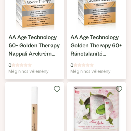
AA Age Technology
AA Age Technology
60+ Golden Therapy
Golden Therapy 60+
Nappali Arckrém
Ránctalanító
UVA/UVB
Nappali Arckrém
0
0
UVA/UVB
Még nincs vélemény
Még nincs vélemény