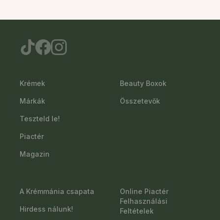
Krémek
Beauty Boxok
Márkák
Összetevők
Teszteld le!
Piactér
Magazin
A Krémmánia csapata
Online Piactér
Felhasználási
Hirdess nálunk!
Feltételek