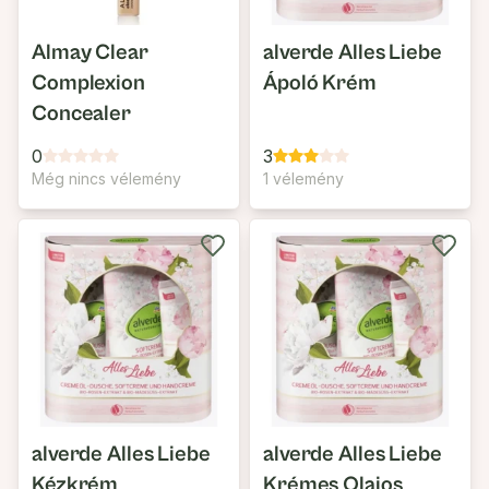
Almay Clear
alverde Alles Liebe
Complexion
Ápoló Krém
Concealer
0
3
Még nincs vélemény
1 vélemény
alverde Alles Liebe
alverde Alles Liebe
Kézkrém
Krémes Olajos