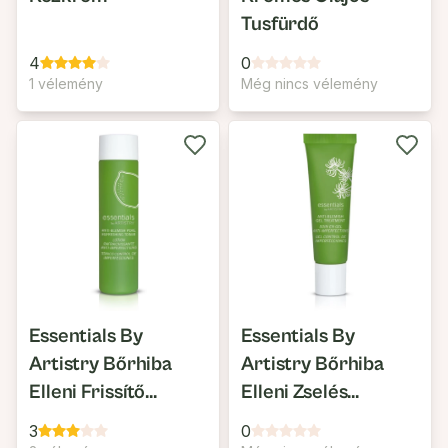
Tusfürdő
4
0
1 vélemény
Még nincs vélemény
Essentials By
Essentials By
Artistry Bőrhiba
Artistry Bőrhiba
Elleni Frissítő
Elleni Zselés
Arctonik
Bőrápoló
3
0