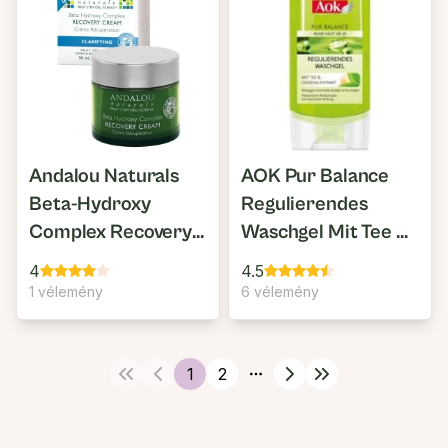
Andalou Naturals
AOK Pur Balance
Beta-Hydroxy
Regulierendes
Complex Recovery
Waschgel Mit Tee &
Cream
Ginseng-Extrakt
4
4.5
1 vélemény
6 vélemény
1
2
More pages