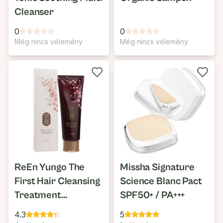
Cleanser
0
0
Még nincs vélemény
Még nincs vélemény
ReEn Yungo The
Missha Signature
First Hair Cleansing
Science Blanc Pact
Treatment
SPF50+ / PA+++
Shampoo
4.3
5