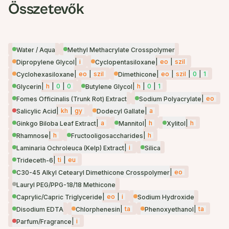
Összetevők
Water / Aqua
Methyl Methacrylate Crosspolymer
|
i
|
eo
|
szil
Dipropylene Glycol
Cyclopentasiloxane
|
eo
|
szil
|
eo
|
szil
|
0
|
1
Cyclohexasiloxane
Dimethicone
|
h
|
0
|
0
|
h
|
0
|
1
Glycerin
Butylene Glycol
|
eo
Fomes Officinalis (Trunk Rot) Extract
Sodium Polyacrylate
|
kh
|
gy
|
a
Salicylic Acid
Dodecyl Gallate
|
a
|
h
|
h
Ginkgo Biloba Leaf Extract
Mannitol
Xylitol
|
h
|
h
Rhamnose
Fructooligosaccharides
|
i
Laminaria Ochroleuca (Kelp) Extract
Silica
|
ti
|
eu
Trideceth-6
|
eo
C30-45 Alkyl Cetearyl Dimethicone Crosspolymer
Lauryl PEG/PPG-18/18 Methicone
|
eo
|
i
Caprylic/Capric Triglyceride
Sodium Hydroxide
|
ta
|
ta
Disodium EDTA
Chlorphenesin
Phenoxyethanol
|
i
Parfum/Fragrance