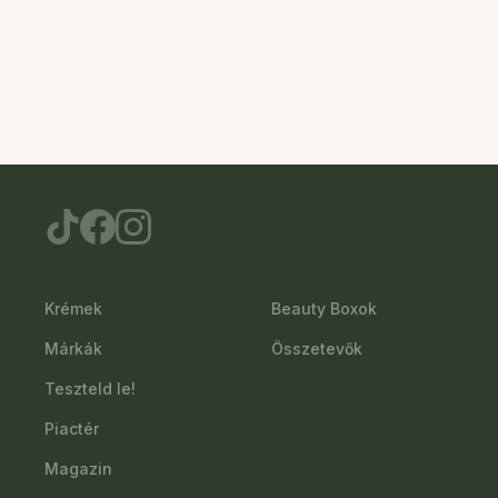
Krémek
Beauty Boxok
Márkák
Összetevők
Teszteld le!
Piactér
Magazin