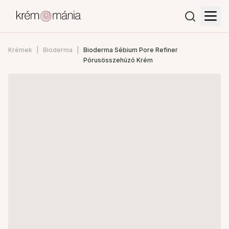
Krémek
Bioderma
Bioderma Sébium Pore Refiner
Pórusösszehúzó Krém