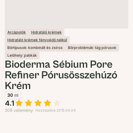
Arcápolók
Hidratáló krémek
Hidratáló krémek fényvédő nélkül
Bőrtípusok: kombinált és zsíros
Bőrproblémák: tág pórusok
Lelőhely: patikák
Bioderma Sébium Pore
Refiner Pórusösszehúzó
Krém
30
ml
4.1
309 vélemény
Hozzáadva 2015.04.04.