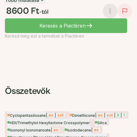
Több mutatása
8600 Ft
-tól
Keresés a Piactéren
Keresd meg ezt a terméket a Piactéren
Összetevők
|
eo
|
szil
|
eo
|
szil
|
0
|
1
Cyclopentasiloxane
Dimethicone
HDI/Trimethylol Hexyllactone Crosspolymer
Silica
|
eo
|
eo
Isononyl Isononanoate
Isododecane