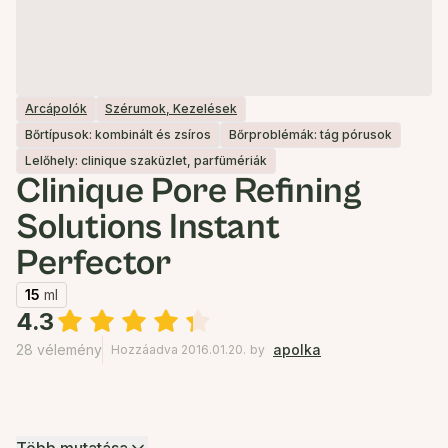
Arcápolók
Szérumok, Kezelések
Bőrtípusok: kombinált és zsíros
Bőrproblémák: tág pórusok
Lelőhely: clinique szaküzlet, parfümériák
Clinique Pore Refining
Solutions Instant
Perfector
15
ml
4.3
28 vélemény
apolka
Hozzáadva 2016.01.20.
by