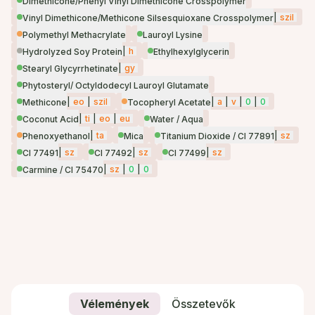
Dimethicone/Phenyl Vinyl Dimethicone Crosspolymer
|
szil
Vinyl Dimethicone/Methicone Silsesquioxane Crosspolymer
Polymethyl Methacrylate
Lauroyl Lysine
|
h
Hydrolyzed Soy Protein
Ethylhexylglycerin
|
gy
Stearyl Glycyrrhetinate
Phytosteryl/ Octyldodecyl Lauroyl Glutamate
|
eo
|
szil
|
a
|
v
|
0
|
0
Methicone
Tocopheryl Acetate
|
ti
|
eo
|
eu
Coconut Acid
Water / Aqua
|
ta
|
sz
Phenoxyethanol
Mica
Titanium Dioxide / CI 77891
|
sz
|
sz
|
sz
CI 77491
CI 77492
CI 77499
|
sz
|
0
|
0
Carmine / CI 75470
Vélemények
Összetevők