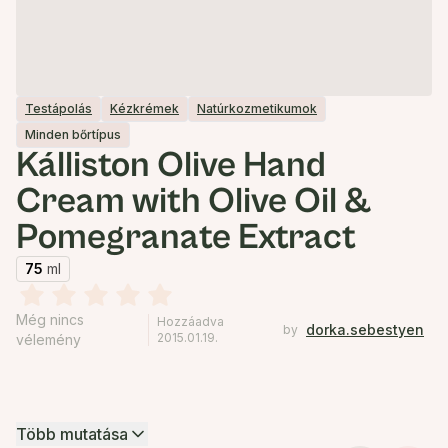
Testápolás
Kézkrémek
Natúrkozmetikumok
Minden bőrtípus
Kálliston Olive Hand
Cream with Olive Oil &
Pomegranate Extract
75
ml
Még nincs
Hozzáadva
dorka.sebestyen
by
2015.01.19.
vélemény
Több mutatása