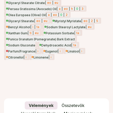
|
eo
|
eu
Glyceryl Stearate Citrate
|
a
|
eo
|
h
|
0
|
3
Persea Gratissima (Avocado) Oil
|
a
|
eo
|
0
|
2
Olea Europaea (Olive) Oil
|
eo
|
eu
|
eo
|
2
|
5
Glyceryl Stearate
Myristyl Myristate
|
i
|
ta
|
eu
Benzyl Alcohol
Sodium Stearoyl Lactylate
|
ti
|
eu
|
ta
Xanthan Gum
Potassium Sorbate
Punica Granatum (Pomegranate) Bark Extract
|
ta
Sodium Gluconate
Dehydroacetic Acid
|
i
|
i
|
i
Parfum/Fragrance
Eugenol
Linalool
|
i
|
i
Citronellol
Limonene
Vélemények
Összetevők