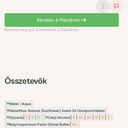
Keresés a Piactéren
Keresd meg ezt a terméket a Piactéren
Összetevők
Water / Aqua
Helianthus Annuus (Sunflower) Seed Oil Unsaponifiables
|
h
|
0
|
0
|
ti
|
eo
|
eu
|
al
|
2
|
2
Glycerin
Cetyl Alcohol
|
eo
Butyrospermum Parkii (Shea) Butter