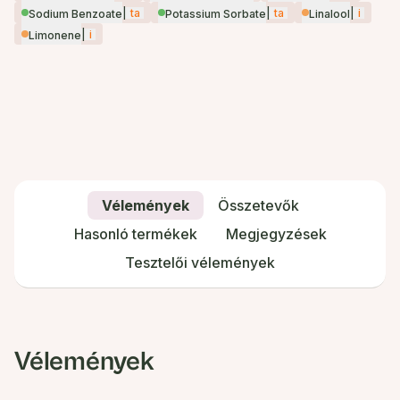
|
ta
|
ta
|
i
Sodium Benzoate
Potassium Sorbate
Linalool
|
i
Limonene
Vélemények
Összetevők
Hasonló termékek
Megjegyzések
Tesztelői vélemények
Vélemények