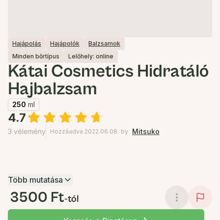
Hajápolás
Hajápolók
Balzsamok
Minden bőrtípus
Lelőhely: online
Kátai Cosmetics Hidratáló
Hajbalzsam
250
ml
4.7
3 vélemény
Mitsuko
Hozzáadva 2022.06.08.
by
Több mutatása
3500 Ft
-tól