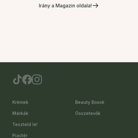
Irány a Magazin oldala!
Krémek
Beauty Boxok
Márkák
Összetevők
Teszteld le!
Piactér