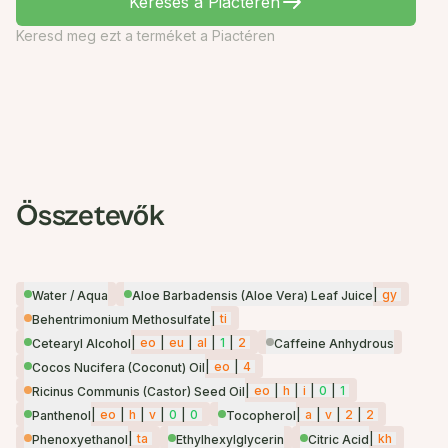
Keresés a Piactéren
Keresd meg ezt a terméket a Piactéren
Összetevők
|
gy
Water / Aqua
Aloe Barbadensis (Aloe Vera) Leaf Juice
|
ti
Behentrimonium Methosulfate
|
eo
|
eu
|
al
|
1
|
2
Cetearyl Alcohol
Caffeine Anhydrous
|
eo
|
4
Cocos Nucifera (Coconut) Oil
|
eo
|
h
|
i
|
0
|
1
Ricinus Communis (Castor) Seed Oil
|
eo
|
h
|
v
|
0
|
0
|
a
|
v
|
2
|
2
Panthenol
Tocopherol
|
ta
|
kh
Phenoxyethanol
Ethylhexylglycerin
Citric Acid