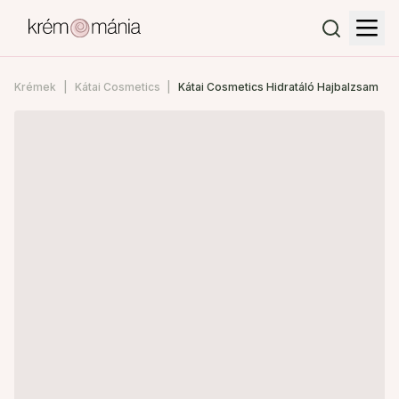
Krémek
Kátai Cosmetics
Kátai Cosmetics Hidratáló Hajbalzsam