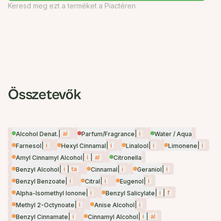
Keresd meg ezt a terméket a Piactéren
Összetevők
|
al
|
i
Alcohol Denat.
Parfum/Fragrance
Water / Aqua
|
i
|
i
|
i
|
i
Farnesol
Hexyl Cinnamal
Linalool
Limonene
|
i
|
al
Amyl Cinnamyl Alcohol
Citronella
|
i
|
ta
|
i
|
i
Benzyl Alcohol
Cinnamal
Geraniol
|
i
|
i
|
i
Benzyl Benzoate
Citral
Eugenol
|
i
|
i
|
f
Alpha-Isomethyl Ionone
Benzyl Salicylate
|
i
|
i
Methyl 2-Octynoate
Anise Alcohol
|
i
|
i
|
al
Benzyl Cinnamate
Cinnamyl Alcohol