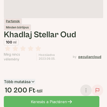
Parfümök
Minden bőrtípus
Khadlaj Stellar Oud
100
ml
Még nincs
Hozzáadva
peculiarcloud
by
2023.09.05.
vélemény
Több mutatása
10 200 Ft
-tól
Keresés a Piactéren