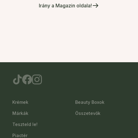
Irány a Magazin oldala!
Krémek
Beauty Boxok
Márkák
Összetevők
Teszteld le!
Piactér