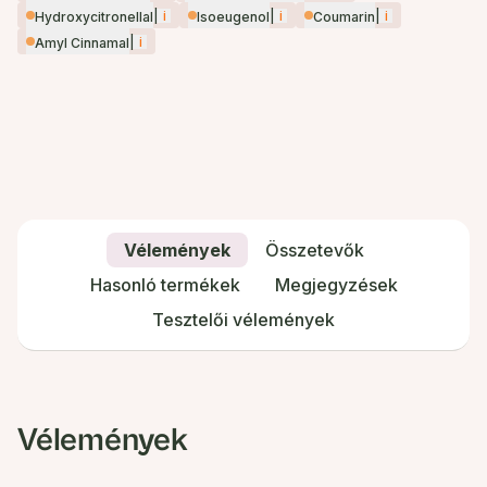
|
i
|
i
|
i
Hydroxycitronellal
Isoeugenol
Coumarin
|
i
Amyl Cinnamal
Vélemények
Összetevők
Hasonló termékek
Megjegyzések
Tesztelői vélemények
Vélemények