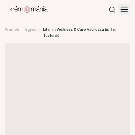
Krémek
Egyéb
Litamin Wellness & Care Vadrózsa És Tej
Tusfürdő