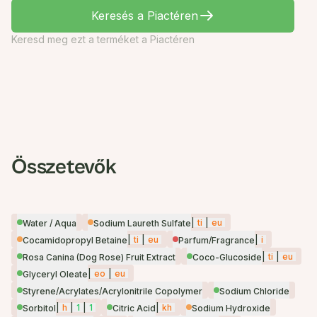
Keresés a Piactéren
Keresd meg ezt a terméket a Piactéren
Összetevők
|
ti
|
eu
Water / Aqua
Sodium Laureth Sulfate
|
ti
|
eu
|
i
Cocamidopropyl Betaine
Parfum/Fragrance
|
ti
|
eu
Rosa Canina (Dog Rose) Fruit Extract
Coco-Glucoside
|
eo
|
eu
Glyceryl Oleate
Styrene/Acrylates/Acrylonitrile Copolymer
Sodium Chloride
|
h
|
1
|
1
|
kh
Sorbitol
Citric Acid
Sodium Hydroxide