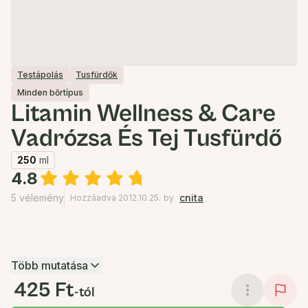
Testápolás
Tusfürdők
Minden bőrtípus
Litamin Wellness & Care
Vadrózsa És Tej Tusfürdő
250
ml
4.8
5 vélemény
cnita
Hozzáadva 2012.10.25.
by
Több mutatása
425 Ft
-tól