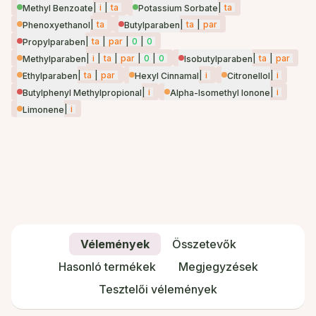
|
i
|
ta
|
ta
Methyl Benzoate
Potassium Sorbate
|
ta
|
ta
|
par
Phenoxyethanol
Butylparaben
|
ta
|
par
|
0
|
0
Propylparaben
|
i
|
ta
|
par
|
0
|
0
|
ta
|
par
Methylparaben
Isobutylparaben
|
ta
|
par
|
i
|
i
Ethylparaben
Hexyl Cinnamal
Citronellol
|
i
|
i
Butylphenyl Methylpropional
Alpha-Isomethyl Ionone
|
i
Limonene
Vélemények
Összetevők
Hasonló termékek
Megjegyzések
Tesztelői vélemények