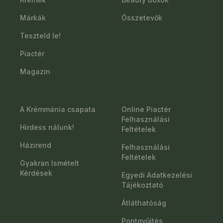
Márkák
Összetevők
Teszteld le!
Piactér
Magazin
A Krémmánia csapata
Online Piactér
Felhasználási
Hirdess nálunk!
Feltételek
Házirend
Felhasználási
Feltételek
Gyakran Ismételt
Kérdések
Egyedi Adatkezelési
Tájékoztató
Átláthatóság
Pontgyűjtés