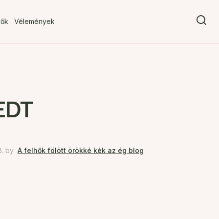
vők
Vélemények
 EDT
8.
by
A felhők fölött örökké kék az ég blog