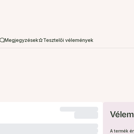
Megjegyzések
Tesztelői vélemények
Vélem
A termék é