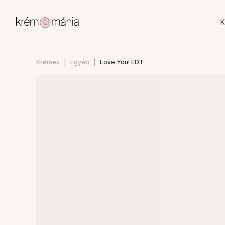
K
Krémek
Egyéb
Love You! EDT