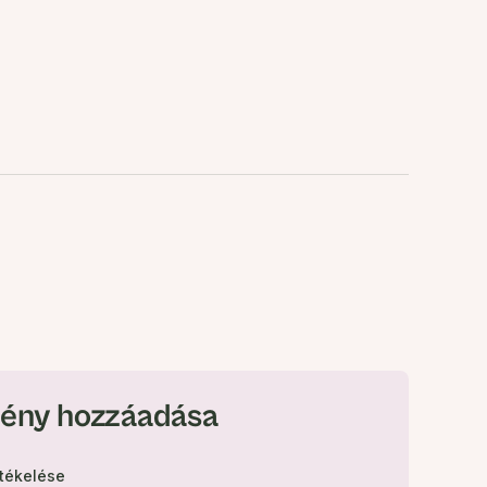
ény hozzáadása
rtékelése