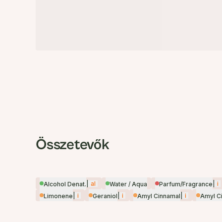
Összetevők
|
al
|
i
Alcohol Denat.
Water / Aqua
Parfum/Fragrance
|
i
|
i
|
i
Limonene
Geraniol
Amyl Cinnamal
Amyl C