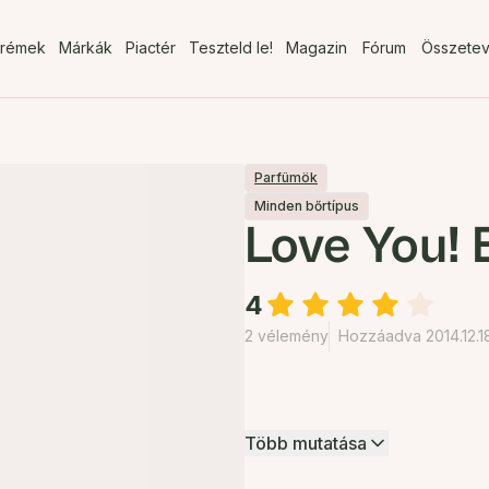
rémek
Márkák
Piactér
Teszteld le!
Magazin
Fórum
Összete
Parfümök
Minden bőrtípus
Love You!
4
2 vélemény
Hozzáadva 2014.12.1
Több mutatása