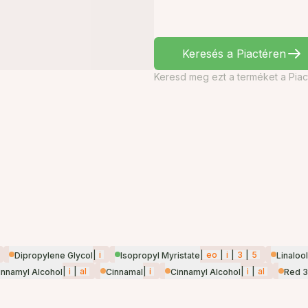
Keresés a Piactéren
Keresd meg ezt a terméket a Piac
|
i
|
eo
|
i
|
3
|
5
Dipropylene Glycol
Isopropyl Myristate
Linalool
|
i
|
al
|
i
|
i
|
al
innamyl Alcohol
Cinnamal
Cinnamyl Alcohol
Red 3