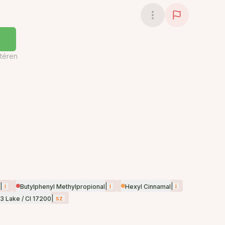
téren
|
i
|
i
|
i
Butylphenyl Methylpropional
Hexyl Cinnamal
|
sz
3 Lake / CI 17200