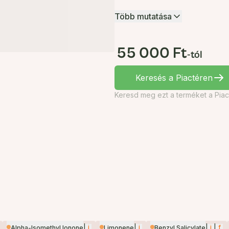
Több mutatása
55 000 Ft
-tól
Keresés a Piactéren
Keresd meg ezt a terméket a Piac
|
i
|
i
|
i
|
f
Alpha-Isomethyl Ionone
Limonene
Benzyl Salicylate