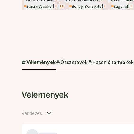
|
i
|
ta
|
i
|
i
Benzyl Alcohol
Benzyl Benzoate
Eugenol
Vélemények
Összetevők
Hasonló termékek
Vélemények
Rendezés