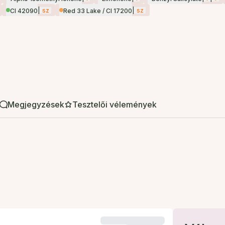
|
sz
|
sz
CI 42090
Red 33 Lake / CI 17200
Megjegyzések
Tesztelői vélemények