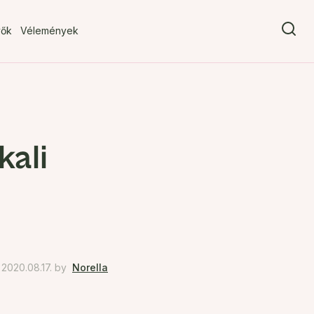
vők
Vélemények
kali
2020.08.17.
by
Norella