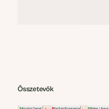
Összetevők
|
al
|
i
Alcohol Denat.
Parfum/Fragrance
Water / Aqua