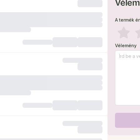
Vélem
A termék é
Vélemény