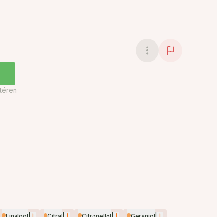
téren
|
i
|
i
|
i
|
i
Linalool
Citral
Citronellol
Geraniol