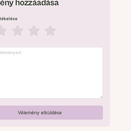
ény hozzáadása
rtékelése
Vélemény elküldése