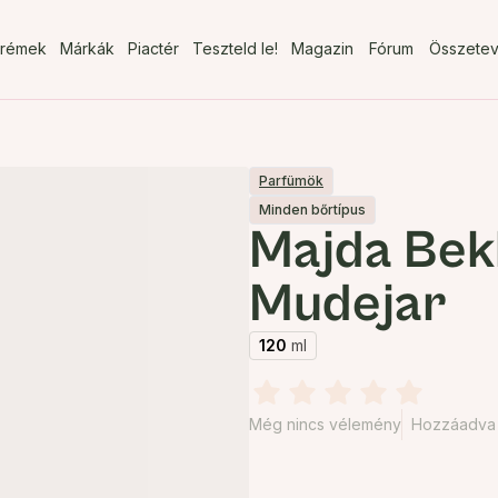
rémek
Márkák
Piactér
Teszteld le!
Magazin
Fórum
Összete
Parfümök
Minden bőrtípus
Majda Bek
Mudejar
120
ml
Még nincs vélemény
Hozzáadva 