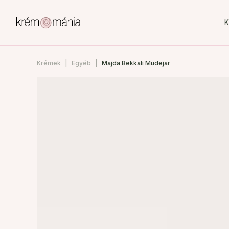
K
Krémek
Egyéb
Majda Bekkali Mudejar