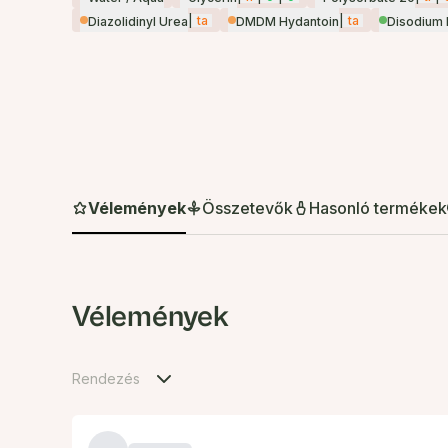
|
ta
|
ta
Diazolidinyl Urea
DMDM Hydantoin
Disodium
Vélemények
Összetevők
Hasonló termékek
Vélemények
Rendezés