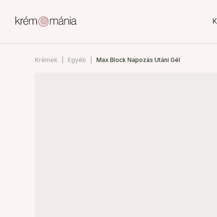
K
Krémek
Egyéb
Max Block Napozás Utáni Gél