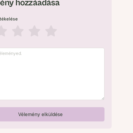
ény hozzáadása
rtékelése
Vélemény elküldése