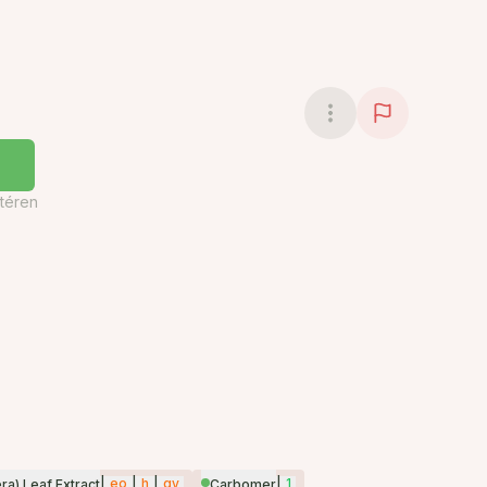
téren
|
eo
|
h
|
gy
|
1
ra) Leaf Extract
Carbomer