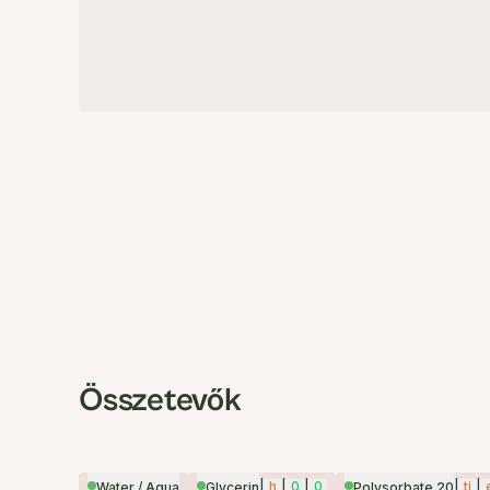
Összetevők
|
h
|
0
|
0
|
ti
|
Water / Aqua
Glycerin
Polysorbate 20