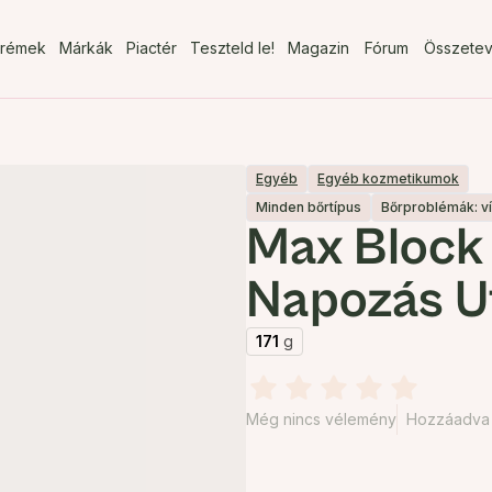
rémek
Márkák
Piactér
Teszteld le!
Magazin
Fórum
Összete
Egyéb
Egyéb kozmetikumok
Minden bőrtípus
Bőrproblémák: v
Max Block
Napozás U
171
g
Még nincs vélemény
Hozzáadva 