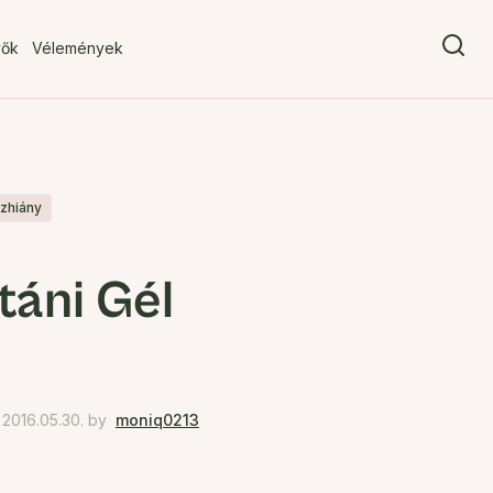
vők
Vélemények
ízhiány
táni Gél
2016.05.30.
by
moniq0213