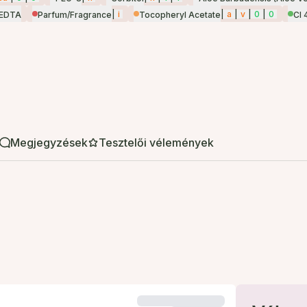
|
i
|
a
|
v
|
0
|
0
 EDTA
Parfum/Fragrance
Tocopheryl Acetate
CI
Megjegyzések
Tesztelői vélemények