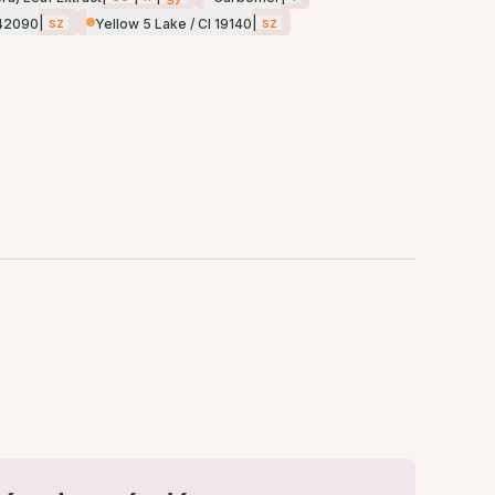
|
sz
|
sz
 42090
Yellow 5 Lake / CI 19140