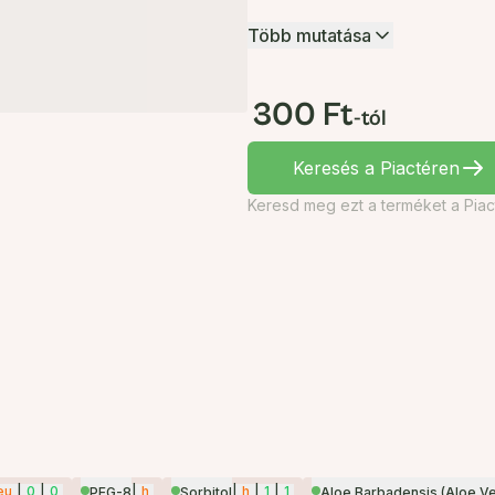
Több mutatása
300 Ft
-tól
Keresés a Piactéren
Keresd meg ezt a terméket a Piac
eu
|
0
|
0
|
h
|
h
|
1
|
1
PEG-8
Sorbitol
Aloe Barbadensis (Aloe Ve