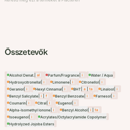
Összetevők
|
al
|
i
Alcohol Denat.
Parfum/Fragrance
Water / Aqua
|
i
|
i
|
i
Hydroxycitronellal
Limonene
Citronellol
|
i
|
i
|
a
|
ta
|
i
Geraniol
Hexyl Cinnamal
BHT
Linalool
|
i
|
f
|
i
|
i
Benzyl Salicylate
Benzyl Benzoate
Farnesol
|
i
|
i
|
i
Coumarin
Citral
Eugenol
|
i
|
i
|
ta
Alpha-Isomethyl Ionone
Benzyl Alcohol
|
i
Isoeugenol
Acrylates/Octylacrylamide Copolymer
Hydrolyzed Jojoba Esters