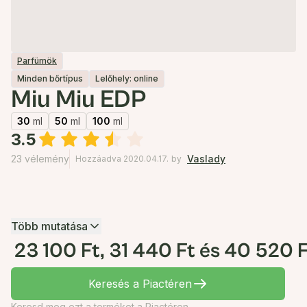
Parfümök
Minden bőrtípus
Lelőhely: online
Miu Miu EDP
30
ml
50
ml
100
ml
3.5
23 vélemény
Vaslady
Hozzáadva 2020.04.17.
by
Több mutatása
23 100 Ft, 31 440 Ft és 40 520 
Keresés a Piactéren
Keresd meg ezt a terméket a Piactéren