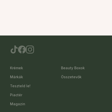
Krémek
Beauty Boxok
Márkák
Összetevők
Teszteld le!
Piactér
Magazin