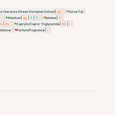
|
gy
ca Oleracea (Green Purslane) Extract
Horse Fat
0
|
gy
|
0
|
0
|
h
Allantoin
Betaine
o
|
eu
|
eo
|
i
Caprylic/Capric Triglyceride
|
i
llulose
Parfum/Fragrance