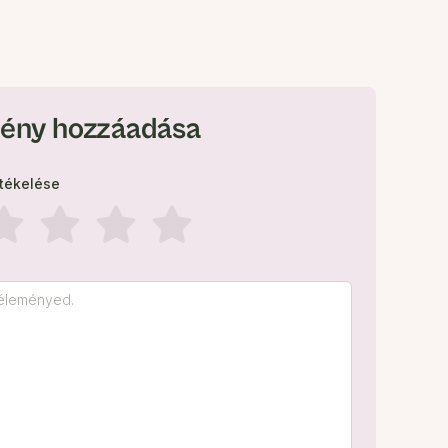
ény hozzáadása
rtékelése