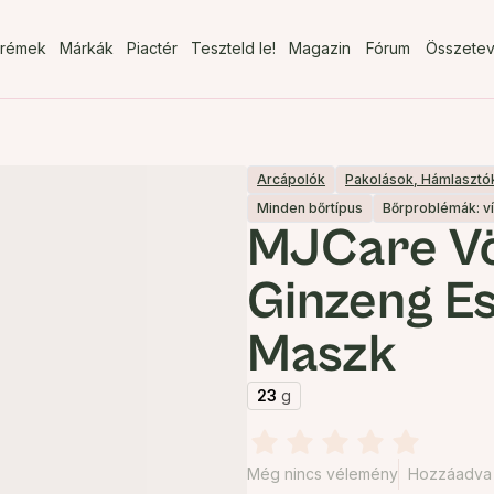
rémek
Márkák
Piactér
Teszteld le!
Magazin
Fórum
Összete
Arcápolók
Pakolások, Hámlasztó
Minden bőrtípus
Bőrproblémák: v
MJCare V
Ginzeng E
Maszk
23
g
Még nincs vélemény
Hozzáadva 