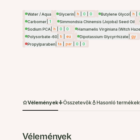
|
h
|
0
|
0
|
h
|
Water / Aqua
Glycerin
Butylene Glycol
|
1
Carbomer
Simmondsia Chinensis (Jojoba) Seed Oil
|
h
|
0
|
0
Sodium PCA
Hamamelis Virginiana (Witch Haze
|
ti
|
eu
|
gy
Polysorbate-60
Dipotassium Glycyrrhizate
|
ta
|
par
|
0
|
0
Propylparaben
Vélemények
Összetevők
Hasonló termékek
Vélemények