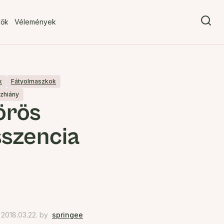
vők
Vélemények
k
Fátyolmaszkok
ízhiány
örös
sszencia
2018.03.22.
by
springee