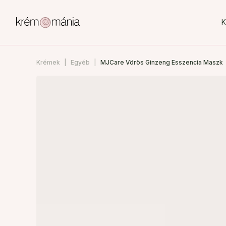
K
Krémek
Egyéb
MJCare Vörös Ginzeng Esszencia Maszk