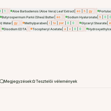
0
|
1
|
eo
|
h
|
gy
Aloe Barbadensis (Aloe Vera) Leaf Extract
Portula
|
eo
|
h
|
0
|
Butyrospermum Parkii (Shea) Butter
Sodium Hyaluronate
|
gy
|
i
|
ta
|
par
|
0
|
0
|
e
l) Water
Methylparaben
Glyceryl Stearate
|
a
|
v
|
0
|
0
Disodium EDTA
Tocopheryl Acetate
Hydroxyethylce
Megjegyzések
Tesztelői vélemények