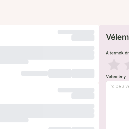
Vélem
A termék é
Vélemény