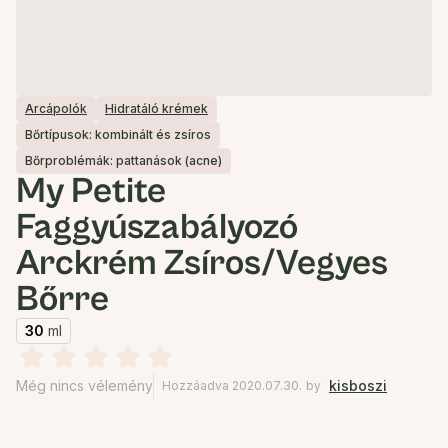
Arcápolók
Hidratáló krémek
Bőrtípusok: kombinált és zsíros
Bőrproblémák: pattanások (acne)
My Petite
Faggyúszabályozó
Arckrém Zsíros/Vegyes
Bőrre
30
ml
Még nincs vélemény
kisboszi
Hozzáadva 2020.07.30.
by