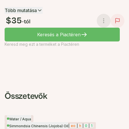
Több mutatása
$35
-tól
Keresés a Piactéren
Keresd meg ezt a terméket a Piactéren
Összetevők
Water / Aqua
|
eo
|
h
|
0
|
1
Simmondsia Chinensis (Jojoba) Oil