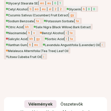
|
eo
|
eu
|
0
|
1
Glyceryl Stearate SE
|
ti
|
eo
|
eu
|
al
|
2
|
2
|
h
|
0
|
0
Cetyl Alcohol
Glycerin
|
gy
Cucumis Sativus (Cucumber) Fruit Extract
|
ta
|
ta
Sodium Benzoate
Potassium Sorbate
|
kh
Citric Acid
Salix Nigra (Black Willow) Bark Extract
|
h
|
v
|
i
|
ta
Niacinamide
Benzyl Alcohol
|
kh
|
gy
|
i
|
ta
Salicylic Acid
Sorbic Acid
|
ti
|
eu
|
i
Xanthan Gum
Lavandula Angustifolia (Lavender) Oil
Melaleuca Alternifolia (Tea Tree) Leaf Oil
|
i
Litsea Cubeba Fruit Oil
Vélemények
Összetevők