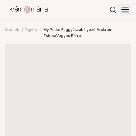
Krémek
Egyéb
My Petite Faggyúszabályozó Arckrém
Zsíros/Vegyes Bőrre