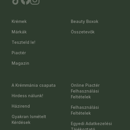
Krémek
Beauty Boxok
Márkák
Összetevők
Teszteld le!
Piactér
Magazin
A Krémmánia csapata
Online Piactér
Felhasználási
Hirdess nálunk!
Feltételek
Házirend
Felhasználási
Feltételek
Gyakran Ismételt
Kérdések
Egyedi Adatkezelési
Tájékoztató